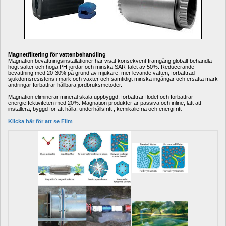
Magnetfiltering för vattenbehandling
Magnation bevattningsinstallationer har visat konsekvent framgång globalt behandla 
högt salter och höga PH-jordar och minska SAR-talet av 50%. Reducerande 
bevattning med 20-30% på grund av mjukare, mer levande vatten, förbättrad 
sjukdomsresistens i mark och växter och samtidigt minska ingångar och ersätta mark 
ändringar förbättrar hållbara jordbruksmetoder. 
Magnation eliminerar mineral skala uppbyggd, förbättrar flödet och förbättrar 
energieffektiviteten med 20%. Magnation produkter är passiva och inline, lätt att 
installera, byggd för att hålla, underhållsfritt , kemikaliefria och energifritt
Klicka här för att se Film