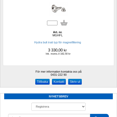
Art. nr.
MGHFL
Hydra bult tratt typ för magnetfiltering
3 330,00
kr
Ink. moms.4 162,50 kr
För mer information kontakta oss på
0431-222 90 
Kontakt
Skriv ut
NYHETSBREV