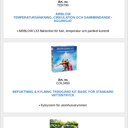
Art. nr.
TER790
AIRBLOW
TEMPERATURSÄNKNING, CIRKULATION OCH DAMMBINDANDE -
AGGREGAT
• AIRBLOW LX3 fläktenhet för fukt, temperatur och partikel-kontroll
Art. nr.
COL3450
BEFUKTNING & KYLNING TRÄDGÅRD KIT BASIC FÖR STANDARD 
VATTENTRYCK
• Kylsystem för utomhusutrymmen