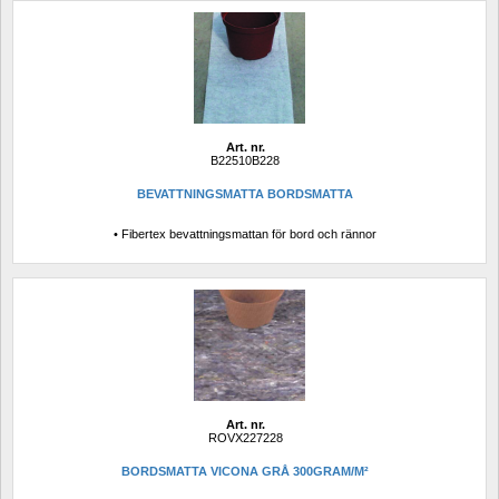
Art. nr.
B22510B228
BEVATTNINGSMATTA BORDSMATTA
• Fibertex bevattningsmattan för bord och rännor
Art. nr.
ROVX227228
BORDSMATTA VICONA GRÅ 300GRAM/M²