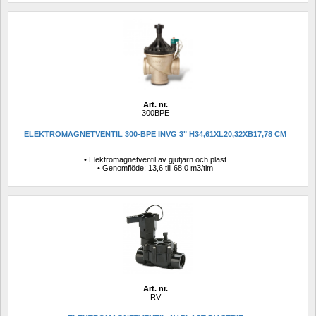
Art. nr.
300BPE
ELEKTROMAGNETVENTIL 300-BPE INVG 3" H34,61XL20,32XB17,78 CM
• Elektromagnetventil av gjutjärn och plast
• Genomflöde: 13,6 till 68,0 m3/tim
Art. nr.
RV