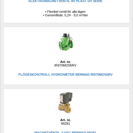
ELEKTROMAGNETVENTIL AV PLAST DV SERIE
• Flexibel ventil för alla lägen
• Genomflöde: 0,24 - 9,0 m³/tim
Art. nr.
IR970MO55RV
FLÖDESKONTROLL HYDROMETER BERMAD IR970MO55RV
Art. nr.
IW281
MAGNETVENTIL 2 VÄG BERMAD IW281