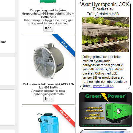
Droppslang med ingjutna 
droppenheter Ø16mm delning 30cm 
100m/rulle
Droppslang för trygg bevattning ger 
odling med bättre avkastning.
eter 
3990.-
Cirkulationsfläkt kompakt ACF21 3-
fas 4978m³/h
Anpassningsbar för flera 
upphängningsalternativ.
Bäst i test