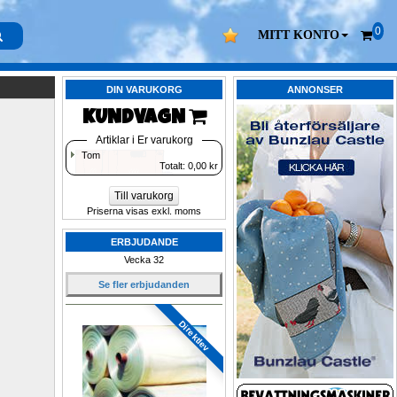
0
MITT KONTO
DIN VARUKORG
ANNONSER
KUNDVAGN 
Artiklar i Er varukorg
Tom
Totalt: 
0,00
kr
Till varukorg
Priserna visas exkl. moms
ERBJUDANDE
Vecka 32
Se fler erbjudanden
Direktlev