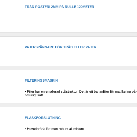
TRÅD ROSTFRI 2MM PÅ RULLE 120METER
VAJERSPÄNNARE FÖR TRÅD ELLER VAJER
FILTERINGSMASKIN 
• Filter har en emaljerad stålstruktur. Det är ett bananfilter för matfiltering på e
naturligt sätt.
FLASKFÖRSLUTNING
• Huvudbräda lätt men robust aluminium