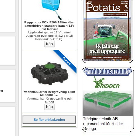
Ryggspruta FOX F200 18liter 4bar 
batteridriven standard batteri 12V 
inkl laddare
Uppladdningsbart 12 V batteri 
Justerbart tryck upp till 4,2 bar 18 
liters tank. Vikt 5 kg.
Favorit
tt 
Vattentankar för nedgrävning 1250 
till 6000Liter
Vattentankar för uppsamling och 
buffert
Se fler erbjudanden