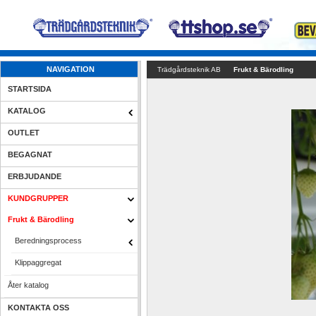
NAVIGATION
Trädgårdsteknik AB
Frukt & Bärodling
STARTSIDA
KATALOG
OUTLET
BEGAGNAT
ERBJUDANDE
KUNDGRUPPER
Frukt & Bärodling
Beredningsprocess
Klippaggregat
Åter katalog
KONTAKTA OSS