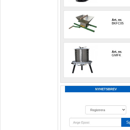
Art. nr.
BKFC05
Art. nr.
GMFK
NYHETSBREV
S