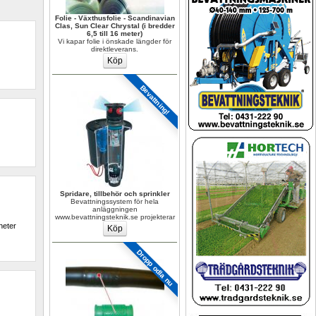
Folie - Växthusfolie - Scandinavian 
Clas, Sun Clear Chrystal (i bredder 
6,5 till 16 meter)
Vi kapar folie i önskade längder för 
direktleverans.
Bevattning!
Spridare, tillbehör och sprinkler
Bevattningssystem för hela 
anläggningen 
www.bevattningsteknik.se projekterar
eter 
Dropp odla nu