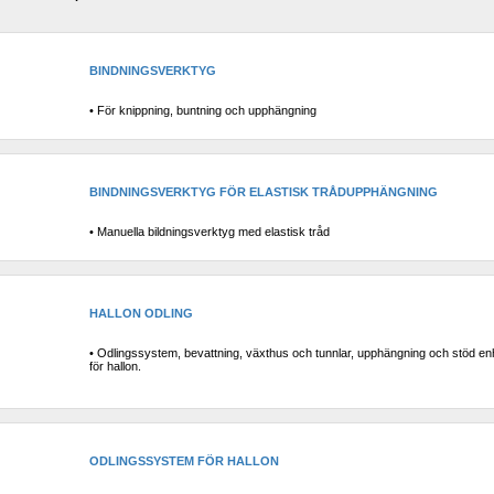
BINDNINGSVERKTYG
• För knippning, buntning och upphängning
BINDNINGSVERKTYG FÖR ELASTISK TRÅDUPPHÄNGNING
• Manuella bildningsverktyg med elastisk tråd
HALLON ODLING
• Odlingssystem, bevattning, växthus och tunnlar, upphängning och stöd enh
för hallon.
ODLINGSSYSTEM FÖR HALLON