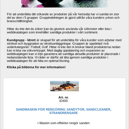
För att underlätta ditt sökande av produkter på vår hemsida har vi samlat en stor 
del av dem i 5 grupper. Gruppindelningen är gjord utifrån våra kunders yrken och 
branschtillhörighet.
Hittar du inte det du söker kan du givetvis använda vår sökmotor eller leta i 
webbkatalogen som innehåller samtliga produkter i vårt sortiment.
Kundgrupp - Idrott
är skapad för att underlätta för våra kunder som arbetar med 
skötsel och byggnation av idrottsanläggningar. Gruppen är uppdelad i två 
underkategorier: 
Fotboll, Golf
. Hittar ni inte det ni önskar bland produkterna nedan 
kan ni leta via sökverktyget. Med daglig uppdatering och expansion av 
webbkatalogen kan vi inte garantera att samtliga aktuella produkter är placerade i 
nedanstående lista. Vi råder er därför att titta igenom samtliga produkter i 
webbkatalogen för att hitta en optimal lösning.
Klicka på bilderna för mer information!
Art. nr.
ID400
SANDMASKIN FÖR RENGÖRING SANDYTOR, SANDCLEANER, 
STRANDRENSARE
• Maskin som effektivt rengör sanden