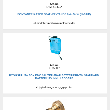
Art. nr.
KAMFOSSJA
FONTÄNER KASCO SJÄLVFLYTANDE 0,4 - 5KW (½-5 HP)
• 6 modeller med olika motoreffekter
Art. nr.
FOX50081
RYGGSPRUTA FOX F200 18LITER 4BAR BATTERIDRIVEN STANDARD 
BATTERI 12V INKL LADDARE
• Uppladdningsbar ryggspruta.