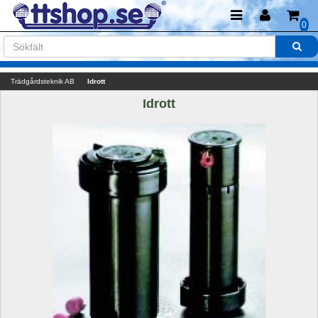
0
Trädgårdsteknik AB
Idrott
Idrott