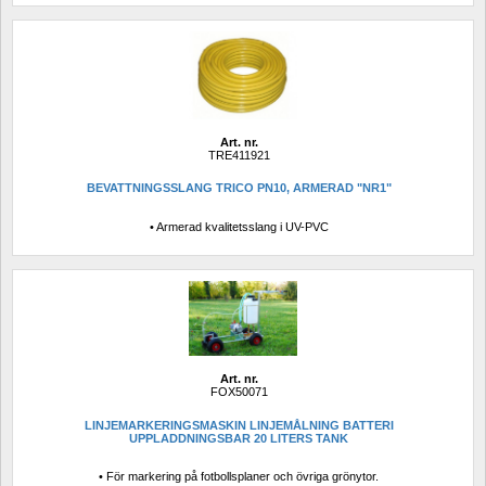
Art. nr.
TRE411921
BEVATTNINGSSLANG TRICO PN10, ARMERAD "NR1"
• Armerad kvalitetsslang i UV-PVC
Art. nr.
FOX50071
LINJEMARKERINGSMASKIN LINJEMÅLNING BATTERI 
UPPLADDNINGSBAR 20 LITERS TANK
• För markering på fotbollsplaner och övriga grönytor.