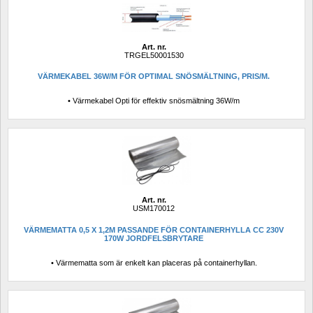
Art. nr.
TRGEL50001530
VÄRMEKABEL 36W/M FÖR OPTIMAL SNÖSMÄLTNING, PRIS/M.
• Värmekabel Opti för effektiv snösmältning 36W/m
Art. nr.
USM170012
VÄRMEMATTA 0,5 X 1,2M PASSANDE FÖR CONTAINERHYLLA CC 230V 
170W JORDFELSBRYTARE
• Värmematta som är enkelt kan placeras på containerhyllan.