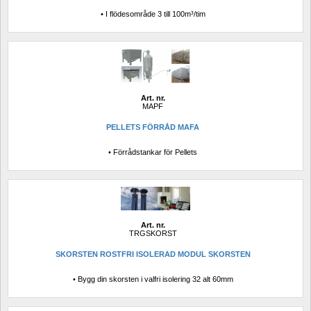
• I flödesområde 3 till 100m³/tim
Art. nr.
MAPF
PELLETS FÖRRÅD MAFA
• Förrådstankar för Pellets
Art. nr.
TRGSKORST
SKORSTEN ROSTFRI ISOLERAD MODUL SKORSTEN
• Bygg din skorsten i valfri isolering 32 alt 60mm