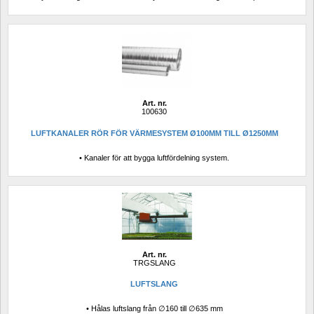
Art. nr.
100630
LUFTKANALER RÖR FÖR VÄRMESYSTEM Ø100MM TILL Ø1250MM
• Kanaler för att bygga luftfördelning system.
Art. nr.
TRGSLANG
LUFTSLANG
• Hålas luftslang från ∅160 till ∅635 mm