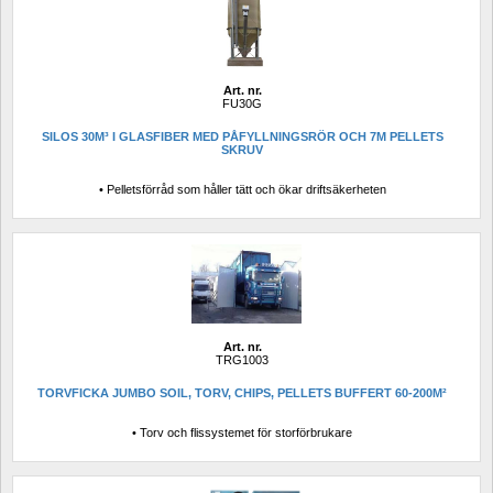
Art. nr.
FU30G
SILOS 30M³ I GLASFIBER MED PÅFYLLNINGSRÖR OCH 7M PELLETS 
SKRUV
• Pelletsförråd som håller tätt och ökar driftsäkerheten
Art. nr.
TRG1003
TORVFICKA JUMBO SOIL, TORV, CHIPS, PELLETS BUFFERT 60-200M²
• Torv och flissystemet för storförbrukare