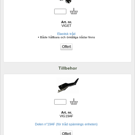
Art. nr.
VIGET
Elastisk tråd
• Både hållbara och ömtåliga trådar finns
Tillbehor
Art. nr.
VIG19AF
Delen n°19AF (för tråd spännings enheten)