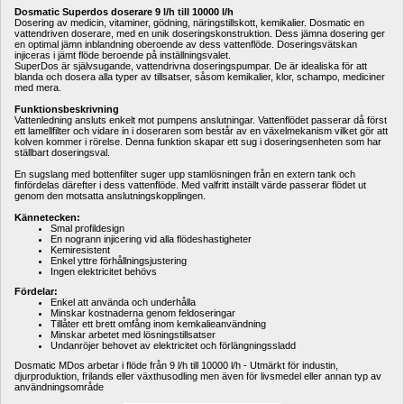
Dosmatic Superdos doserare 9 l/h till 10000 l/h
Dosering av medicin, vitaminer, gödning, näringstillskott, kemikalier. Dosmatic en 
vattendriven doserare, med en unik doseringskonstruktion. Dess jämna dosering ger 
en optimal jämn inblandning oberoende av dess vattenflöde. Doseringsvätskan 
injiceras i jämt flöde beroende på inställningsvalet.
SuperDos är självsugande, vattendrivna doseringspumpar. De är idealiska för att 
blanda och dosera alla typer av tillsatser, såsom kemikalier, klor, schampo, mediciner 
med mera.
Funktionsbeskrivning
Vattenledning ansluts enkelt mot pumpens anslutningar. Vattenflödet passerar då först 
ett lamellfilter och vidare in i doseraren som består av en växelmekanism vilket gör att 
kolven kommer i rörelse. Denna funktion skapar ett sug i doseringsenheten som har 
ställbart doseringsval. 
En sugslang med bottenfilter suger upp stamlösningen från en extern tank och 
finfördelas därefter i dess vattenflöde. Med valfritt inställt värde passerar flödet ut 
genom den motsatta anslutningskopplingen.
Kännetecken:
Smal profildesign
En nogrann injicering vid alla flödeshastigheter
Kemiresistent
Enkel yttre förhållningsjustering
Ingen elektricitet behövs
Fördelar:
Enkel att använda och underhålla
Minskar kostnaderna genom feldoseringar
Tillåter ett brett omfång inom kemkalieanvändning
Minskar arbetet med lösningstillsatser
Undanröjer behovet av elektricitet och förlängningssladd
Dosmatic MDos arbetar i flöde från 9 l/h till 10000 l/h - Utmärkt för industin, 
djurproduktion, frilands eller växthusodling men även för livsmedel eller annan typ av 
användningsområde