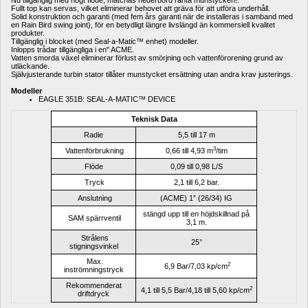
Nu tillgänglig med högt flöde, matchas nederbörd ränta munstycken!.
Fullt top kan servas, vilket eliminerar behovet att gräva för att utföra underhåll.
Solid konstruktion och garanti (med fem års garanti när de installeras i samband med 
en Rain Bird swing joint), för en betydligt längre livslängd än kommersiell kvalitet 
produkter.
Tillgänglig i blocket (med Seal-a-Matic™ enhet) modeller.
Inlopps trådar tillgängliga i en" ACME.
Vatten smorda växel eliminerar förlust av smörjning och vattenförorening grund av 
utläckande.
Självjusterande turbin stator tillåter munstycket ersättning utan andra krav justerings. 
Modeller
EAGLE 351B: SEAL-A-MATIC™ DEVICE
Teknisk Data
Radie
5,5 till 17 m
3
Vattenförbrukning
0,66 till 4,93 m
/tim
Flöde
0,09 till 0,98 L/S
Tryck
2,1 till 6,2 bar.
Anslutning
(ACME) 1” (26/34) IG
stängd upp till en höjdskillnad på 
SAM spärrventil
3,1 m.
Strålens 
25°
stigningsvinkel
Max. 
2
6,9 Bar/7,03 kp/cm
inströmningstryck
Rekommenderat 
2
4,1 till 5,5 Bar/4,18 till 5,60 kp/cm
driftdryck