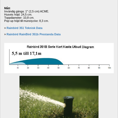
Mått
Invändig gänga: 1" (2,5 cm) ACME.
Husets höjd: 24,5 cm.
Toppdiameter: 10,8 cm.
Pop-up höjd till munstycke: 8,3 cm.
» 
Rainbird 351 Teknisk Data
» 
Rainbird RainBird 351b Prestanda Data