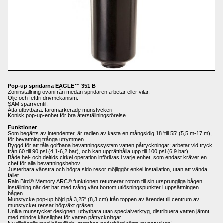
Pop-up spridarna EAGLE™ 351 B 
Zoninställning ovanifrån medan spridaren arbetar eller vilar.
Olje och fettfri drivmekanism.
SAM spärrventil.
Åtta utbytbara, färgmarkerade munstycken
Konisk pop-up-enhet för bra återställningsrörelse
Funktioner
Som begärts av intendenter, är radien av kasta en mångsidig 18 'till 55' (5,5 m-17 m), 
för bevattning trånga utrymmen.
Byggd för att tåla golfbana bevattningssystem vatten påtryckningar; arbetar vid tryck 
från 60 till 90 psi (4,1-6,2 bar), och kan upprätthålla upp till 100 psi (6,9 bar).
Både hel- och deltids cirkel operation införlivas i varje enhet, som endast kräver en 
chef för alla bevattningsbehov.
Justerbara vänstra och högra sido resor möjliggör enkel installation, utan att vända 
fallet.
Rain Bird® Memory ARC® funktionen returnerar rotorn till sin ursprungliga bågen 
inställning när det har med tvång vänt bortom utlösningspunkter i uppsättningen 
bågen.
Munstycke pop-up höjd på 3,25" (8,3 cm) från toppen av ärendet till centrum av 
munstycket rensar högväxt gräsen.
Unika munstycket designen, utbytbara utan specialverktyg, distribuera vatten jämnt 
med mindre känslighet för vatten påtryckningar.