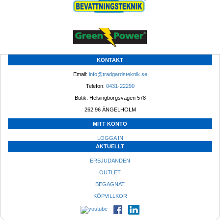
KONTAKT
Email: 
info@tradgardsteknik.se
Telefon: 
0431-22290
Butik: Helsingborgsvägen 578
262 96 ÄNGELHOLM 
MITT KONTO
LOGGA IN
AKTUELLT
ERBJUDANDEN
OUTLET
BEGAGNAT
KÖPVILLKOR