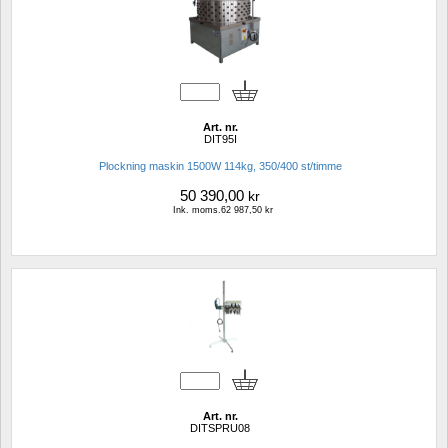
Art. nr.
DIT95I
Plockning maskin 1500W 114kg, 350/400 st/timme
50 390,00
kr
Ink. moms.62 987,50 kr
Art. nr.
DITSPRU08