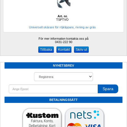
Art. nr.
TSPTVO
Universell skärare för röjklippare, rivning av gräs
För mer information kontakta oss på
0431-222 90 
Kontakt
Skriv ut
NYHETSBREV
Spara
BETALNINGSSÄTT