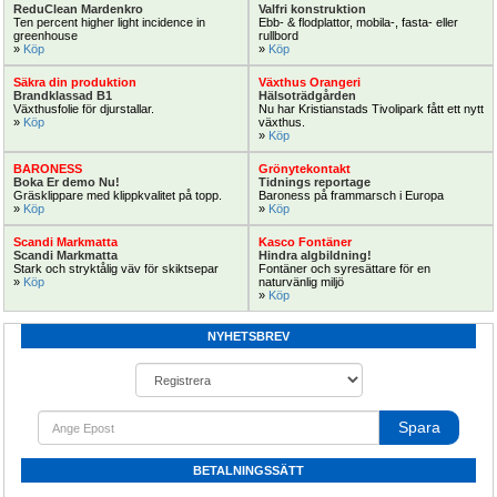
ReduClean Mardenkro
Valfri konstruktion
Ten percent higher light incidence in 
Ebb- & flodplattor, mobila-, fasta- eller 
greenhouse
rullbord
Kanalplast Isoler 32mm Super klar 
Mobila bevattingspumpar ljudisolerad 
» 
Köp
» 
Köp
3,7kg/m² 32x1230x12000meter
AC080-50/OR JohnDeere
Säkra din produktion
Växthus Orangeri
Passa på Nu tillfälle 25% rabatt min 
Mobil dieselpump ljudisolerad
Brandklassad B1
Hälsoträdgården
1st 12meters
Växthusfolie för djurstallar.
Nu har Kristianstads Tivolipark fått ett nytt 
» 
Köp
växthus.
» 
Köp
BARONESS
Grönytekontakt
Vattentank
Köp Nu!
Boka Er demo Nu!
Tidnings reportage
Gräsklippare med klippkvalitet på topp.
Baroness på frammarsch i Europa
» 
Köp
» 
Köp
Scandi Markmatta
Kasco Fontäner
Scandi Markmatta
Hindra algbildning!
Stark och stryktålig väv för skiktsepar
Fontäner och syresättare för en 
» 
Köp
naturvänlig miljö
» 
Köp
Tankar Vattentankar Sprinklertankar 
Spridarstativ 3ben R40 1½” justerbar i 
NYHETSBREV
och spillvattentankar upp till 7770m³
höjd för sprinkler och anslutning 
Vattentank modulbyggda med eller 
Sprinklerstativ för enkel bevattning
utan tak
Spara
Renare vatten
Bäst i test
BETALNINGSSÄTT