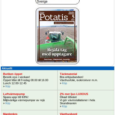
Planteringsrobot och såmaskiner 
Bevattningsmaskiner som ger säker 
Urbinati / Sitec
bevattning
Tillfälle!
1.295.-
®
SCANDI
skugghall
Ansiktsmask Gasmask helmask,
Andningsmask för damm, virus och 
partikel skydd
Öka försäljningen bygg skugghall 
Ansiktsmask, Gasmask, helmaski, 
Aktuellt
Boka Nu!
Andningsmask som ger perfekt 
skydd
Butiken öppet
Täckmaterial
Besök oss i veckan!
Bra erbjudanden!
Öppet Mån till Fredag 08.00 till 16.00 
Växthusfolie, isolerskivor m.m.
Lunch 12.00-12.45
» 
Köp
» 
Köp
Nu25% rabatt
Erbjudande
Luftvärmepump
2% mer ljus LUXOUS
Spara upp till 63%!
Ökad tillväxt
Miljövänliga värmepumpar av rejä
Vi gör vävinstallationer i hela 
» 
Köp
Skandinavien
» 
Köp
Mardenkro
Växthusbord