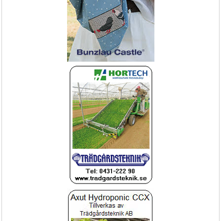
Droppslang med ingjutna 
Växthus SCANDI® EasyArt längd 
droppenheter Ø16mm delning 30cm 
20m,30m,60m
100m/rulle
Droppslang för trygg bevattning ger 
Nu paketerbjudande växthus 
odling med bättre avkastning.
SCANDI
Håll rätt temp
Direktlev
Folie - Växthusfolie - Scandinavian
Blomsterkyl öppen eller inklädd med 
Clas, Sun Clear Chrystal (i bredder 6,5
dörrar
till 16 meter)
Vi kapar folie i önskade längder för 
Se till att blommorna håller längre
direktleverans.