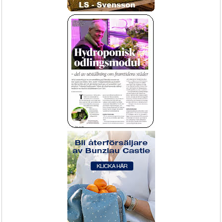
Klimatstyrning HortiMaX-Go
Butiksbord och Exponeringsbord
Klimat dator HortiMax
Utöka exponeringen i butiken eller 
nya odlingsbord?
Smidig bevattn
HortiMax
Näringsdosering pumpstation
Självgående regntåg RollcarT-V för 
FertiMiX-Go
bevattning med kraftig turbindrift 33-
40x120m
HortiMax gödselblandare men hög 
noggrannhet
Dropp odla nu
Köp Nu!