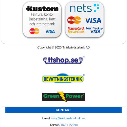
Ryggspruta FOX F200 18liter 4bar 
Vattencirkulator AquatiClear 0,4kW
batteridriven standard batteri 12V inkl
½hk till 0,8kW ¾hk 1fas 230Volt
laddare
Uppladdningsbart 12 V batteri 
Isvak och cirkulation som ger 
Justerbart tryck upp till 4,2 bar 18 
isfriare vak och är syrsättande.
liters tank. Vikt 5 kg.
Copyright © 2026 Trädgårdsteknik AB
Erbjudande
Köp Nu!
Traktorpump Rovatti 12 till 120m³/tim
Gödning polyfeed SOLO NPK 14-4-21
+ Micro näring 25kg för flytande
KONTAKT
dosering
Traktordriven bevattningspump 
Ge extra tillväxt
Email: 
info@tradgardsteknik.se
Rovatti
Telefon: 
0431-22290