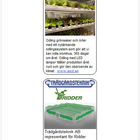
Köp Nu!
Extra!
Befuktning & kylning Trädgård kit
Mobil spruta pan 300, 300liter 170bar 
Basic för standard vattentryck
100m slang
Befuktning eller kylning
Högtrycksspruta 170bar 100meter 
slang
Beställ Nu!
Techno
Planteringsrobot, såmaskin, bevramp, 
Bevattningsmaskin JOLLY BEV 
Maskiner-Urbinati/Sitec
40/125-50/150