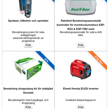
Spridare, tillbehör och sprinkler
Rainbird Bevattningsautomatik 
kontroller för inomhus/utomhus ESP-
RZX & ESP-TM2 serie
Bevattningssystem för hela 
Bevattningsautomatik för säkra drift 
anläggningen 
tider.
www.bevattningsteknik.se 
projekterar
Köp Nu!
15%
Bevattning droppslang kit för trädgård
Elverk Honda EU22i inverter
Hortokit
Bevattningskit med kopplingar och 
Godkänt belastningsprov!
droppslang