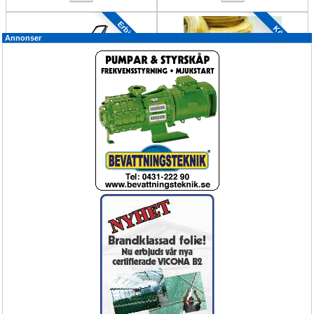
Erbjudande
Köp Nu!
Annonser
Spruta FOX Mobil batteridriven spruta
Strilar, slangar och klokopplingar
för proffs 18liter 4bar
Lättskött servicespruta med ett 
Bevattning slang och strilar
ergonomiskt greppvänligt handtag.
1795,-
3990.-
Hand driven sopmaskin för industri
Cirkulationsfläkt kompakt ACF21 3-fas 
SWEEPER
4978m³/h