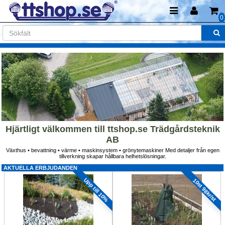
0
Hjärtligt välkommen till ttshop.se Trädgårdsteknik 
AB
Växthus • bevattning • värme • maskinsystem • grönytemaskiner Med detaljer från egen 
tillverkning skapar hållbara helhetslösningar.
AKTUELLA ERBJUDANDEN
Upp till 10%
10st 98kr/st