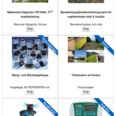
®
Markmatta Mypecks VICONA, TT
Bevattningspåse/bevattningssäck för
marktäckning
nyplanterade träd & buskar
Markväv Mypecks Vicona
Bevattna buskar och träd
Rörkopplingar 
Kokos
Slang- och Rörskopplingar
Täckmattor av Kokos
Kopplingar för PE/PEM/PEH-rör.
Kokosmattor
Bevattning!
Köp Nu!