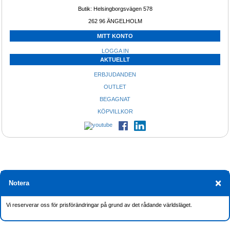
Butik: Helsingborgsvägen 578
Erbjudande
Sprutning!
262 96 ÄNGELHOLM 
MITT KONTO
LOGGA IN
AKTUELLT
ERBJUDANDEN
Spruta bogserbar Pan 648 med 100
OUTLET
Vattenpump för rent eller smutsigt 
liters tank, bensindriven 20bar
vatten MTP100T Bensindriven 14hp 
BEGAGNAT
1700l/min
Mobil ramp spruta bensidriven 20bar
Lättstartad motorpump
KÖPVILLKOR
Skugga!
449:-
×
Notera
Vi reserverar oss för prisförändringar på grund av det rådande världsläget. 
Bordsplatta, Bev bricka ljusgrå för
Skuggfärg ReduSol Xtra och
euro pall L1200 x B800 x H52 mm
ReduClean Mardenkro