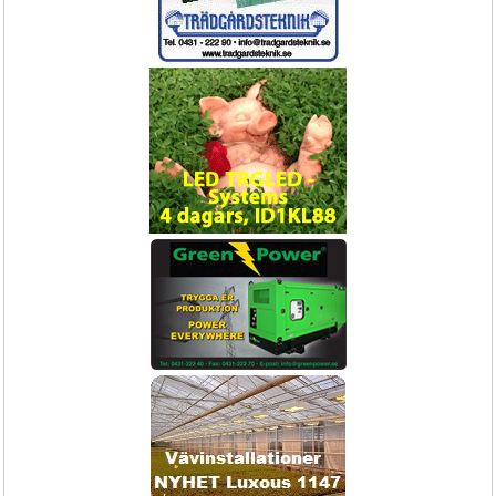
Städmaskin
Anpassningsbar för flera 
upphängningsalternativ.
Fran 1195,-
NYHET!
Näringsindikator Lt för krukväxten, ger 
Transportvagn / CC-vagn /
signal för gödning
Containervagn - basenhet inkl stolpar 
exkl hyllplan
Lt penna signal
Inkl. hjul och stolpar.
Klimatstyrning
Exponering!