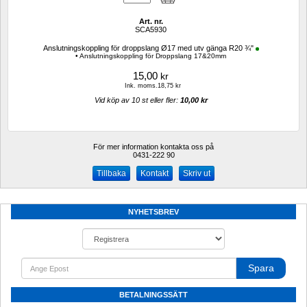
Art. nr.
SCA5930
Anslutningskoppling för droppslang Ø17 med utv gänga R20 ¾"
• Anslutningskoppling för Droppslang 17&20mm
15,00
kr
Ink. moms.18,75 kr
Vid köp av 10 st eller fler: 
10,00 kr 
För mer information kontakta oss på
0431-222 90 
Kontakt
Skriv ut
NYHETSBREV
Spara
BETALNINGSSÄTT