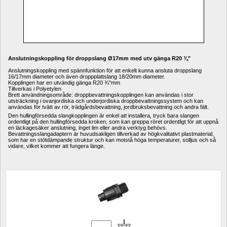
Anslutningskoppling för droppslang Ø17mm med utv gänga R20 ¾"
Anslutningskoppling med spännfunktion för att enkelt kunna ansluta droppslang 
16/17mm diameter och även droppplattslang 18/20mm diameter.
Kopplingen har en utvändig gänga R20 ¾"mm
Tillverkas i Polyetylen
Brett användningsområde: droppbevattningskopplingen kan användas i stor 
utsträckning i ovanjordiska och underjordiska droppbevattningssystem och kan 
användas för tvätt av rör, trädgårdsbevattning, jordbruksbevattning och andra fält.
Den hullingförsedda slangkopplingen är enkel att installera, tryck bara slangen 
ordentligt på den hullingförsedda kroken, som kan greppa röret ordentligt för att uppnå 
en läckagesäker anslutning, inget lim eller andra verktyg behövs.
Bevattningsslangadaptern är huvudsakligen tillverkad av högkvalitativt plastmaterial, 
som har en stötdämpande struktur och kan motstå höga temperaturer, solljus och så 
vidare, vilket kommer att fungera länge.