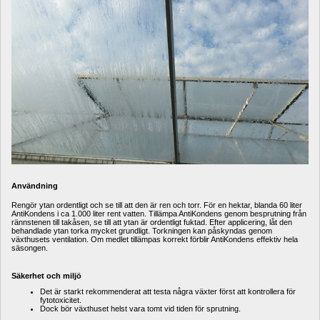
Användning
Rengör ytan ordentligt och se till att den är ren och torr. För en hektar, blanda 60 liter 
AntiKondens i ca 1.000 liter rent vatten. Tillämpa AntiKondens genom besprutning från 
rännstenen till takåsen, se till att ytan är ordentligt fuktad. Efter applicering, låt den 
behandlade ytan torka mycket grundligt. Torkningen kan påskyndas genom 
växthusets ventilation. Om medlet tillämpas korrekt förblir AntiKondens effektiv hela 
säsongen.
Säkerhet och miljö
Det är starkt rekommenderat att testa några växter först att kontrollera för 
fytotoxicitet.
Dock bör växthuset helst vara tomt vid tiden för sprutning.