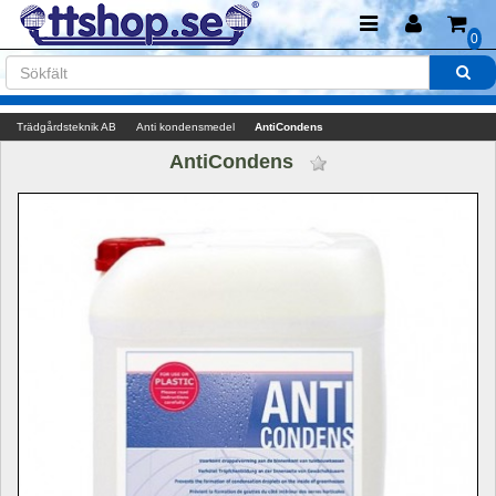
0
Trädgårdsteknik AB
Anti kondensmedel
AntiCondens 
AntiCondens 