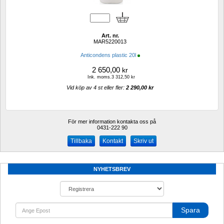
Art. nr.
MAR5220013
Anticondens plastic 20l
2 650,00
kr
Ink. moms.3 312,50 kr
Vid köp av 4 st eller fler: 
2 290,00 kr 
För mer information kontakta oss på
0431-222 90 
Kontakt
Skriv ut
NYHETSBREV
Spara