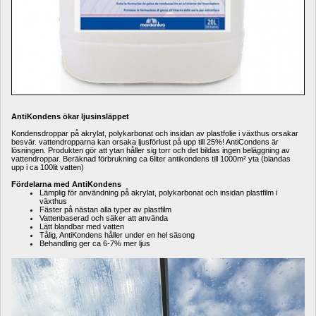
AntiKondens ökar ljusinsläppet
Kondensdroppar på akrylat, polykarbonat och insidan av plastfolie i växthus orsakar 
besvär. vattendropparna kan orsaka ljusförlust på upp till 25%! AntiCondens är 
lösningen. Produkten gör att ytan håller sig torr och det bildas ingen beläggning av 
vattendroppar. Beräknad förbrukning ca 6liter antikondens till 1000m² yta (blandas 
upp i ca 100lit vatten)
Fördelarna med AntiKondens
Lämplig för användning på akrylat, polykarbonat och insidan plastfilm i 
växthus
Fäster på nästan alla typer av plastfilm
Vattenbaserad och säker att använda
Lätt blandbar med vatten
Tålig, AntiKondens håller under en hel säsong
Behandling ger ca 6-7% mer ljus