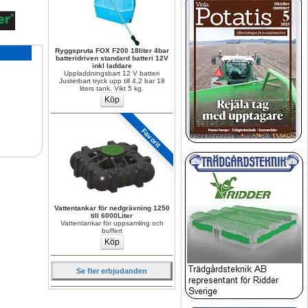
Ryggspruta FOX F200 18liter 4bar 
batteridriven standard batteri 12V 
inkl laddare
Uppladdningsbart 12 V batteri 
Justerbart tryck upp till 4,2 bar 18 
liters tank. Vikt 5 kg.
Favorit
Vattentankar för nedgrävning 1250 
till 6000Liter
Vattentankar för uppsamling och 
buffert
Se fler erbjudanden