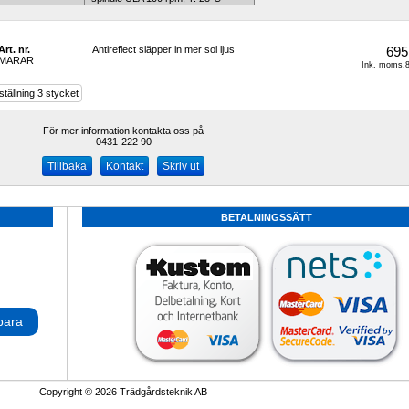
Art. nr.
Antireflect släpper in mer sol ljus
695
MARAR
Ink. moms.8
tällning 3 stycket
För mer information kontakta oss på
0431-222 90 
Kontakt
Skriv ut
BETALNINGSSÄTT
para
Copyright © 2026 Trädgårdsteknik AB