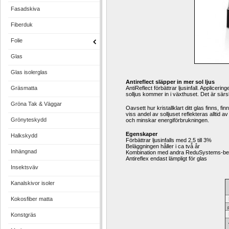
Fasadskiva
Fiberduk
Folie
Glas
Glas isolerglas
Antireflect släpper in mer sol ljus
Gräsmatta
AntiReflect förbättrar ljusinfall. Applice
solljus kommer in i växthuset. Det är sär
Gröna Tak & Väggar
Oavsett hur kristallklart ditt glas finns, f
viss andel av solljuset reflekteras alltid 
Grönyteskydd
och minskar energiförbrukningen.
Egenskaper
Halkskydd
Förbättrar ljusinfalls med 2,5 till 3%
Beläggningen håller i ca två år
Inhängnad
Kombination med andra ReduSystems-belä
Antireflex endast lämpligt för glas
Insektsväv
Kanalskivor isoler
Kokosfiber matta
F
p
D
Konstgräs
V