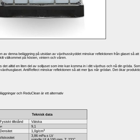
ringen av denna beläggning på utsidan av växthusskyddet minskar reflektionen från glaset så att
skilt välkommet på hösten, vintern och våren.
inns det alltid en liten del av solljuset som inte kan komma in i ditt växthus och nå din gröda. Som
av växthusglaset. AntiReflect minskar reflektionen så att mer ljus når grödan. Det ökar produkti
ggningar och ReduClean är ett alternativ
Teknisk data
ysiskt tillstånd
Vätska
9,1
H
3
ensitet
1,0g/cm
3,86 mPa.s LV 
iskositet
spindle ULA 100 rpm, T: 23°C