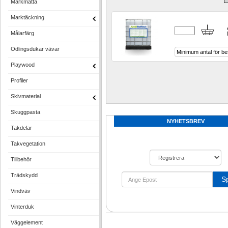
Markmatta
Marktäckning
Målarfärg
Odlingsdukar vävar
Minimum antal för bes
Playwood
Profiler
Skivmaterial
Skuggpasta
NYHETSBREV
Takdelar
Takvegetation
Tillbehör
Trädskydd
S
Vindväv
Vinterduk
Väggelement