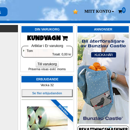
0
MITT KONTO
DIN VARUKORG
ANNONSER
KUNDVAGN 
Artiklar i Er varukorg
Tom
Totalt: 
0,00
kr
Till varukorg
Priserna visas exkl. moms
ERBJUDANDE
Vecka 32
Se fler erbjudanden
Direktlev