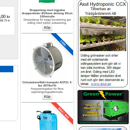
Droppslang med ingjutna 
droppenheter Ø16mm delning 30cm 
,00
kr
100m/rulle
Droppslang för trygg bevattning ger 
68,75 kr
odling med bättre avkastning.
3990.-
Cirkulationsfläkt kompakt ACF21 3-
fas 4978m³/h
Anpassningsbar för flera 
upphängningsalternativ.
Bäst i test