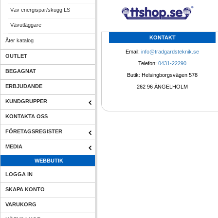
Väv energispar/skugg LS
Vävutläggare
KONTAKT
Åter katalog
Email: 
info@tradgardsteknik.se
OUTLET
Telefon: 
0431-22290
BEGAGNAT
Butik: Helsingborgsvägen 578
ERBJUDANDE
262 96 ÄNGELHOLM 
KUNDGRUPPER
KONTAKTA OSS
FÖRETAGSREGISTER
MEDIA
WEBBUTIK
LOGGA IN
SKAPA KONTO
VARUKORG