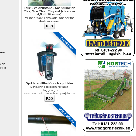
Folie - Växthusfolie - Scandinavian 
Clas, Sun Clear Chrystal (i bredder 
6,5 till 16 meter)
Vi kapar folie i önskade längder för 
direktleverans.
Bevattning!
 mer 
 en 
onen 
Spridare, tillbehör och sprinkler
Bevattningssystem för hela 
anläggningen 
www.bevattningsteknik.se projekterar
Dropp odla nu