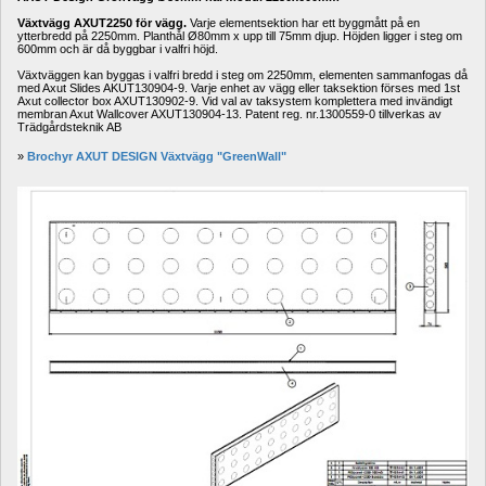
Växtvägg AXUT2250 för vägg.
Varje elementsektion har ett byggmått på en 
ytterbredd på 2250mm. Planthål 
Ø80mm x upp till 75mm djup. 
Höjden ligger i steg om 
600mm och är då byggbar i valfri höjd.
Växtväggen kan byggas i valfri bredd i steg om 2250mm, elementen sammanfogas då 
med Axut Slides AKUT130904-9. Varje enhet av vägg eller taksektion förses med 1st 
Axut collector box AXUT130902-9. Vid val av taksystem komplettera med invändigt 
membran Axut Wallcover AXUT130904-13. Patent reg. nr.1300559-0 tillverkas av 
Trädgårdsteknik AB
» 
Brochyr AXUT DESIGN Växtvägg "GreenWall"