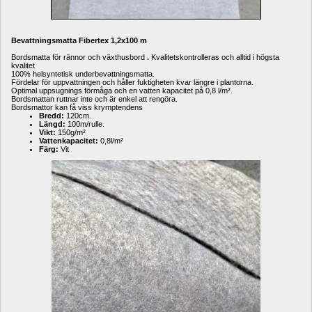
Bevattningsmatta Fibertex 1,2x100 m
Bordsmatta för rännor och växthusbord
. 
Kvalitetskontrolleras och alltid i högsta 
kvalitet
100% helsyntetisk underbevattningsmatta.
Fördelar för uppvattningen och håller fuktigheten kvar längre i plantorna. 
Optimal uppsugnings förmåga och en vatten kapacitet på 0,8 l/m². 
Bordsmattan ruttnar inte och är enkel att rengöra.
Bordsmattor kan få viss krymptendens
Bredd:
120cm. 
Längd:
100m/rulle.
Vikt:
150g/m²
Vattenkapacitet:
0,8l/m²
Färg:
Vit