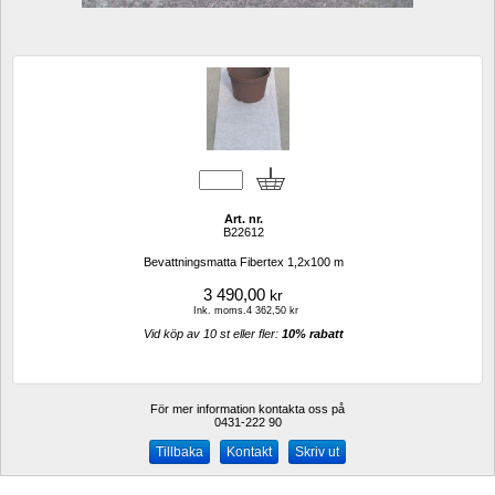
Art. nr.
B22612
Bevattningsmatta Fibertex 1,2x100 m
3 490,00
kr
Ink. moms.4 362,50 kr
Vid köp av 10 st eller fler: 
10% rabatt 
För mer information kontakta oss på
0431-222 90 
Kontakt
Skriv ut