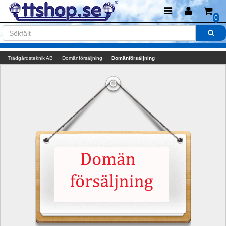
0
Trädgårdsteknik AB
Domänförsäljning
Domänförsäljning