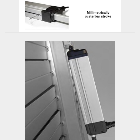
Millimetrically
justerbar stroke