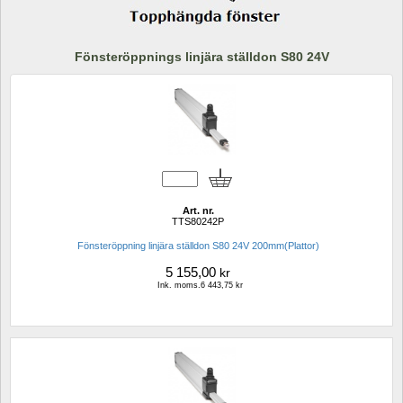
Fönsteröppnings linjära ställdon S80 24V
Art. nr.
TTS80242P
Fönsteröppning linjära ställdon S80 24V 200mm(Plattor)
5 155,00
kr
Ink. moms.6 443,75 kr