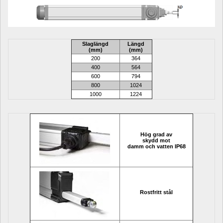
Slaglängd
L
ängd
(mm)
(mm)
200
364
400
564
600
794
800
1024
1000
1224
Hög grad av
skydd mot
damm och vatten IP68
Rostfritt stål