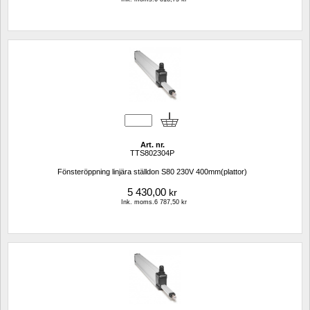
Art. nr.
TTS802304P
Fönsteröppning linjära ställdon S80 230V 400mm(plattor)
5 430,00
kr
Ink. moms.6 787,50 kr