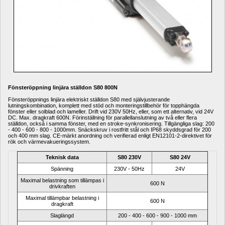
Fönsteröppning linjära ställdon S80 800N 
Fönsteröppnings linjära elektriskt ställdon S80 med självjusterande 
lutningskombination, komplett med stöd och monteringstillbehör för topphängda 
fönster eller solblad och lameller.
Drift vid 230V 50Hz, eller, som ett alternativ, vid 24V 
DC.
Max
.
dragkraft 600N.
Förinställning för parallellanslutning av två eller flera 
ställdon, också i samma fönster, med en stroke-synkronisering.
Tillgängliga slag: 200 
- 400 - 600 - 800 - 1000mm.
Snäckskruv i rostfritt stål och IP68 skyddsgrad för 200 
och 400 mm slag.
CE-märkt anordning och verifierad enligt EN12101-2-direktivet för 
rök och värmevakueringssystem.
Teknisk data
S80 230V
S80 24V
Spänning
230V - 50Hz
24V
Maximal belastning som tillämpas i 
600 N
drivkraften
Maximal tillämpbar belastning i 
600 N
dragkraft
Slaglängd
200 - 400 - 600 - 900 - 1000 mm