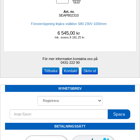
Art. nr.
SEAP802310
Fönsteröppning linjära ställdon S80 230V 1000mm
6 545,00
kr
Ink. moms.8 181,25 kr
För mer information kontakta oss på
0431-222 90 
Kontakt
Skriv ut
NYHETSBREV
Spara
BETALNINGSSÄTT