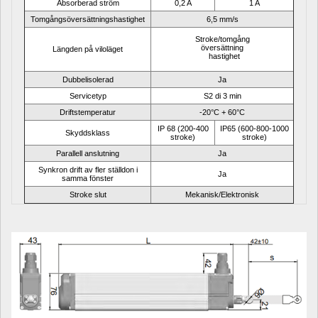
Absorberad ström
0,2 A
1 A
Tomgångsöversättningshastighet
6,5 mm/s
Stroke/tomgång
översättning
Längden på viloläget
hastighet
Dubbelisolerad
Ja
Servicetyp
S2 di 3 min
Driftstemperatur
-20°C + 60°C
IP 68 (200-400 
IP65 (600-800-1000 
Skyddsklass
stroke)
stroke)
Parallell anslutning
Ja
Synkron drift av fler ställdon i 
Ja
samma fönster
Stroke slut
Mekanisk/Elektronisk