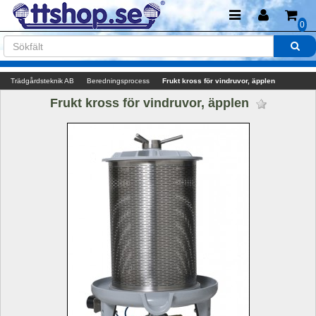
0
Trädgårdsteknik AB
Beredningsprocess
Frukt kross för vindruvor, äpplen
Frukt kross för vindruvor, äpplen 