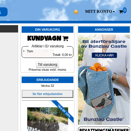
0
MITT KONTO
DIN VARUKORG
ANNONSER
KUNDVAGN 
Artiklar i Er varukorg
Tom
Totalt: 
0,00
kr
Till varukorg
Priserna visas exkl. moms
ERBJUDANDE
Vecka 32
Se fler erbjudanden
Upp till 10%