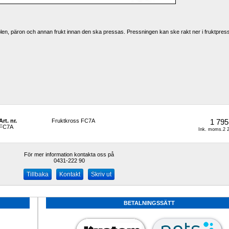
pplen, päron och annan frukt innan den ska pressas. Pressningen kan ske rakt ner i fruktpress
Art. nr.
Fruktkross FC7A
1 795
FC7A
Ink. moms.2 2
För mer information kontakta oss på
0431-222 90 
Kontakt
Skriv ut
BETALNINGSSÄTT