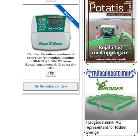
Köp Nu!
Rainbird Bevattningsautomatik 
kontroller för inomhus/utomhus 
ESP-RZX & ESP-TM2 serie
Bevattningsautomatik för säkra drift 
tider.
Se fler erbjudanden