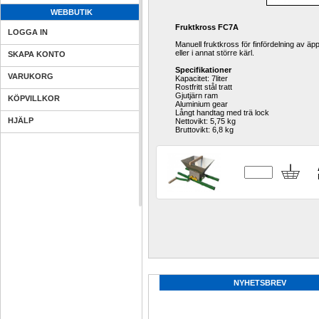
WEBBUTIK
Fruktkross FC7A
LOGGA IN
Manuell fruktkross för finfördelning av ä
eller i annat större kärl.
SKAPA KONTO
Specifikationer
VARUKORG
Kapacitet: 7liter
Rostfritt stål tratt
Gjutjärn ram
KÖPVILLKOR
Aluminium gear
Långt handtag med trä lock
HJÄLP
Nettovikt: 5,75 kg
Bruttovikt: 6,8 kg
NYHETSBREV