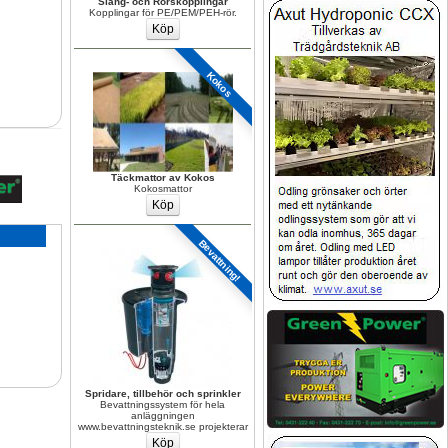
Slang- och Rörskopplingar
Kopplingar för PE/PEM/PEH-rör.
Kokos
Täckmattor av Kokos
Kokosmattor
Bevattning!
Spridare, tillbehör och sprinkler
Bevattningssystem för hela 
anläggningen 
www.bevattningsteknik.se projekterar