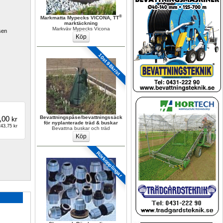
®
Markmatta Mypecks VICONA, TT
marktäckning
Markväv Mypecks Vicona
en 
10st 98kr/st
,00
Bevattningspåse/bevattningssäck 
kr
för nyplanterade träd & buskar
43,75 kr
Bevattna buskar och träd
Rörkopplingar 