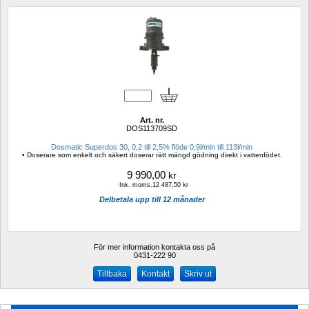
Art. nr.
DOS113709SD
Dosmatic Superdos 30, 0,2 till 2,5% flöde 0,9l/min till 113l/min
• Doserare som enkelt och säkert doserar rätt mängd gödning direkt i vattenfödet.
9 990,00
kr
Ink. moms.12 487,50 kr
Delbetala upp till 12 månader
För mer information kontakta oss på
0431-222 90 
Kontakt
Skriv ut