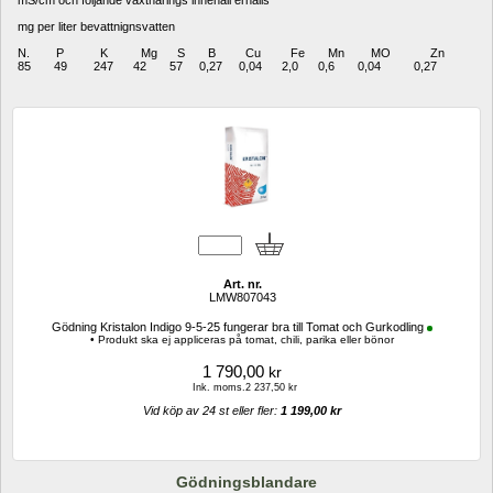
mS/cm och följande växtnärings innehåll erhålls
mg per liter bevattnignsvatten
N. P K Mg S B Cu Fe Mn MO Zn
85 49 247 42 57 0,27 0,04 2,0 0,6 0,04 0,27
Art. nr.
LMW807043
Gödning Kristalon Indigo 9-5-25 fungerar bra till Tomat och Gurkodling
• Produkt ska ej appliceras på tomat, chili, parika eller bönor
1 790,00
kr
Ink. moms.2 237,50 kr
Vid köp av 24 st eller fler: 
1 199,00 kr 
Gödningsblandare