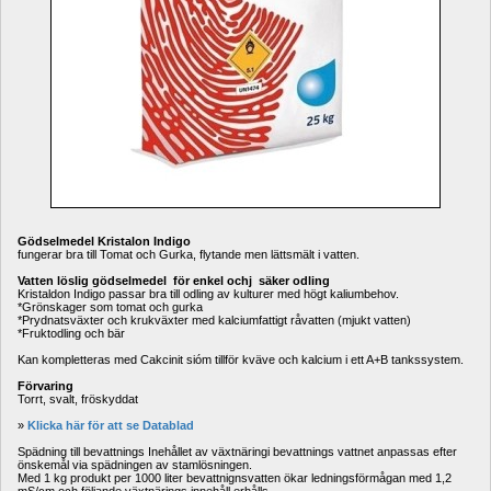
Gödselmedel Kristalon Indigo 
fungerar bra till Tomat och Gurka, flytande men lättsmält i vatten.
Vatten löslig gödselmedel för enkel ochj säker odling
Kristaldon Indigo passar bra till odling av kulturer med högt kaliumbehov.
*Grönskager som tomat och gurka
*Prydnatsväxter och krukväxter med kalciumfattigt råvatten (mjukt vatten)
*Fruktodling och bär
Kan kompletteras med Cakcinit sióm tillför kväve och kalcium i ett A+B tankssystem.
Förvaring
Torrt, svalt, fröskyddat
» 
Klicka här för att se Datablad
Spädning till bevattnings Inehållet av växtnäringi bevattnings vattnet anpassas efter 
önskemål via spädningen av stamlösningen.
Med 1 kg produkt per 1000 liter bevattnignsvatten ökar ledningsförmågan med 1,2 