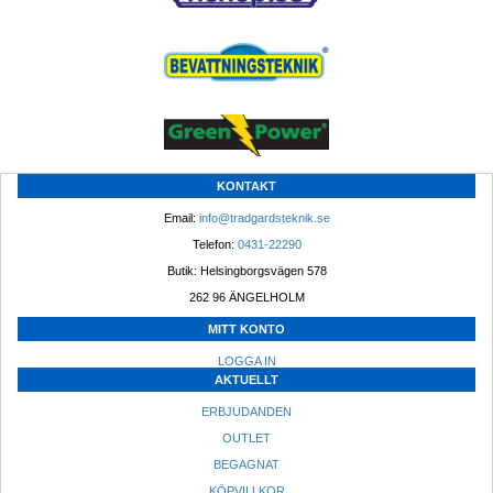
KONTAKT
Email: 
info@tradgardsteknik.se
Telefon: 
0431-22290
Butik: Helsingborgsvägen 578
262 96 ÄNGELHOLM 
MITT KONTO
LOGGA IN
AKTUELLT
ERBJUDANDEN
OUTLET
BEGAGNAT
KÖPVILLKOR