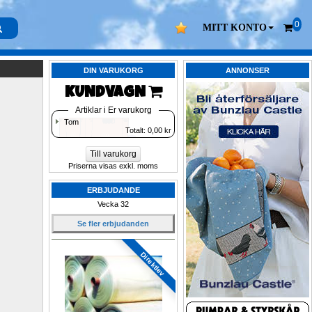
0
MITT KONTO
DIN VARUKORG
ANNONSER
KUNDVAGN 
Artiklar i Er varukorg
Tom
Totalt: 
0,00
kr
Till varukorg
Priserna visas exkl. moms
ERBJUDANDE
Vecka 32
Se fler erbjudanden
Direktlev