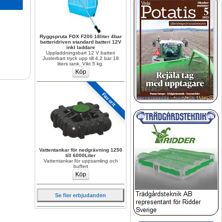
Ryggspruta FOX F200 18liter 4bar 
batteridriven standard batteri 12V 
inkl laddare
Uppladdningsbart 12 V batteri 
Justerbart tryck upp till 4,2 bar 18 
liters tank. Vikt 5 kg.
Favorit
Vattentankar för nedgrävning 1250 
till 6000Liter
Vattentankar för uppsamling och 
buffert
Se fler erbjudanden