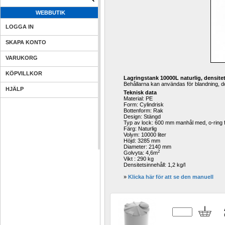
WEBBUTIK
LOGGA IN
SKAPA KONTO
VARUKORG
KÖPVILLKOR
Lagringstank 10000L naturlig, densitet
Behållarna kan användas för blandning, d
HJÄLP
Teknisk data
Material: PE
Form: Cylindrisk
Bottenform: Rak
Design
: Stängd
Typ av lock: 600 mm manhål med, o-ring f
Färg: Naturlig
Volym: 10000 liter
Höjd: 3285 mm
Diameter: 2140 mm
2
Golvyta: 4,6m
Vikt : 290 kg
Densitetsinnehåll: 1,2 kg/l
» 
Klicka här för att se den manuell