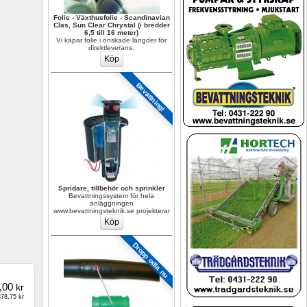
Folie - Växthusfolie - Scandinavian 
Clas, Sun Clear Chrystal (i bredder 
6,5 till 16 meter)
Vi kapar folie i önskade längder för 
direktleverans.
Bevattning!
Spridare, tillbehör och sprinkler
Bevattningssystem för hela 
anläggningen 
www.bevattningsteknik.se projekterar
Dropp odla nu
,00
kr
78,75 kr