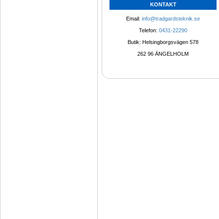
KONTAKT
Email: 
info@tradgardsteknik.se
Telefon: 
0431-22290
Butik: Helsingborgsvägen 578
262 96 ÄNGELHOLM 