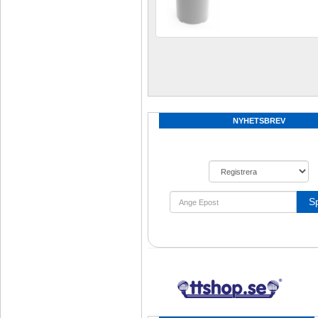
NYHETSBREV
S