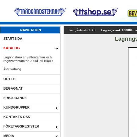
NAVIGATION
Trädgårdsteknik AB
Lagringstank 10000L natu
Lagrings
STARTSIDA
KATALOG
Lagringstankar vattentankar och 
regnvattentankar 2000L till 15000L 
Åter katalog
OUTLET
BEGAGNAT
ERBJUDANDE
KUNDGRUPPER
KONTAKTA OSS
FÖRETAGSREGISTER
MEDIA