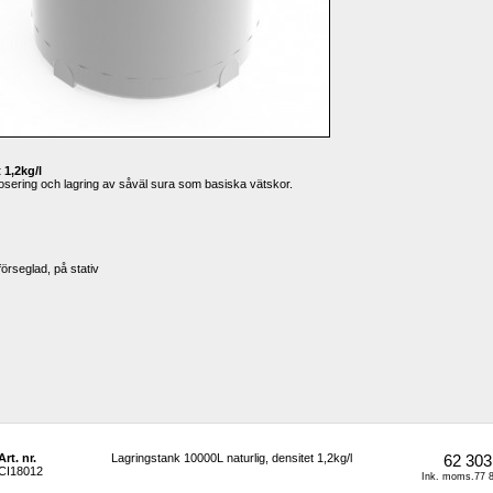
 1,2kg/l
osering och lagring av såväl sura som basiska vätskor.
örseglad, på stativ
Art. nr.
Lagringstank 10000L naturlig, densitet 1,2kg/l
62 303
CI18012
Ink. moms.77 8