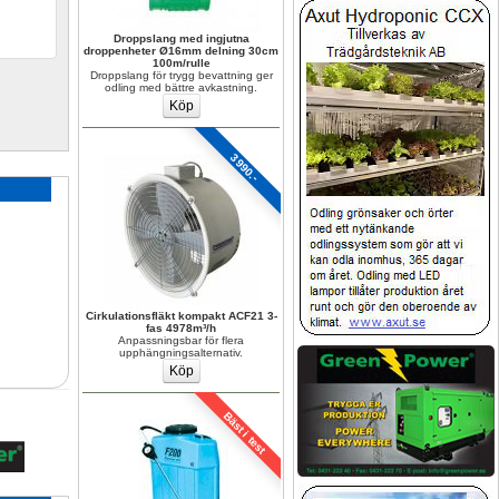
Droppslang med ingjutna 
droppenheter Ø16mm delning 30cm 
100m/rulle
Droppslang för trygg bevattning ger 
odling med bättre avkastning.
3990.-
Cirkulationsfläkt kompakt ACF21 3-
fas 4978m³/h
Anpassningsbar för flera 
upphängningsalternativ.
Bäst i test