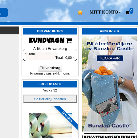
0
MITT KONTO
DIN VARUKORG
ANNONSER
KUNDVAGN 
Artiklar i Er varukorg
Tom
Totalt: 
0,00
kr
Till varukorg
Priserna visas exkl. moms
ERBJUDANDE
Vecka 32
Se fler erbjudanden
Direktlev