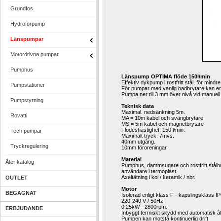
Grundfos
Hydroforpump
Länspumpar
Motordrivna pumpar
Pumphus
Länspump OPTIMA flöde 150l/min
Effektiv dykpump i rostfritt stål, för mind
Pumpstationer
För pumpar med vanlig badbrytare kan en 
Pumpa ner till 3 mm över nivå vid manuel
Pumpstyrning
Teknisk data
Maximal. nedsänkning 5m.
Rovatti
MA = 10m kabel och svängbrytare
MS = 5m kabel och magnetbrytare
Flödeshastighet: 150 l/min.
Tech pumpar
Maximalt tryck: 7mvs.
40mm utgång.
Tryckregulering
10mm föroreningar.
Material
Åter katalog
Pumphus, dammsugare och rostfritt stålhus 
användare i termoplast.
Axeltätning i kol / keramik / nbr.
OUTLET
Motor
BEGAGNAT
Isolerad enligt klass F - kapslingsklass I
220-240 V / 50Hz
0,25kW - 2800rpm.
ERBJUDANDE
Inbyggt termiskt skydd med automatisk åte
Pumpen kan motstå kontinuerlig drift.