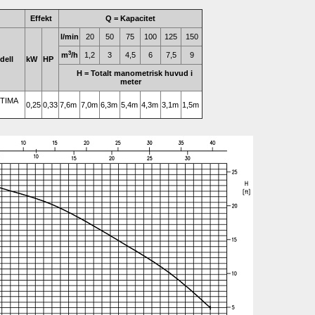
Effekt
Q = Ka
pacitet
l/min
20
50
75
100
125
150
3
m
/h 
1,2
3
4,5
6
7,5
9
dell
kW
HP
H = Totalt manometrisk huvud i 
meter
TIMA 
0,25
0,33
7,6m
7,0m
6,3m
5,4m
4,3m
3,1m
1,5m