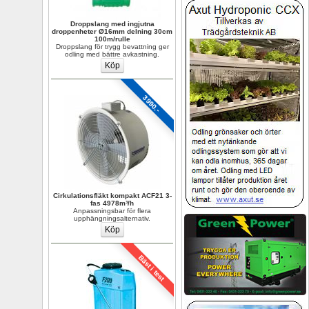
Droppslang med ingjutna 
droppenheter Ø16mm delning 30cm 
100m/rulle
Droppslang för trygg bevattning ger 
odling med bättre avkastning.
3990.-
Cirkulationsfläkt kompakt ACF21 3-
fas 4978m³/h
Anpassningsbar för flera 
upphängningsalternativ.
Bäst i test