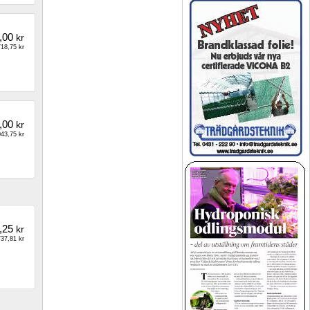
,00
kr
18,75 kr
,00
kr
43,75 kr
,25
kr
37,81 kr