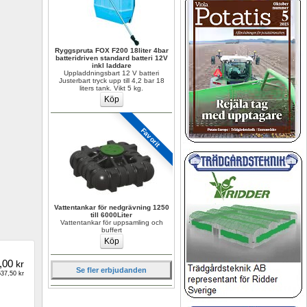
Ryggspruta FOX F200 18liter 4bar 
batteridriven standard batteri 12V 
inkl laddare
Uppladdningsbart 12 V batteri 
Justerbart tryck upp till 4,2 bar 18 
liters tank. Vikt 5 kg.
Favorit
Vattentankar för nedgrävning 1250 
till 6000Liter
Vattentankar för uppsamling och 
buffert
,00
kr
Se fler erbjudanden
37,50 kr