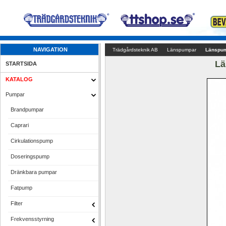
NAVIGATION
Trädgårdsteknik AB
Länspumpar
Länspum
Lä
STARTSIDA
KATALOG
Pumpar
Brandpumpar
Caprari
Cirkulationspump
Doseringspump
Dränkbara pumpar
Fatpump
Filter
Frekvensstyrning