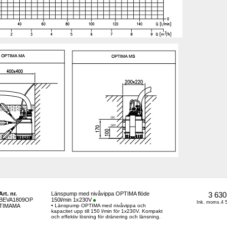
Art. nr.
Länspump med nivåvippa OPTIMA flöde 
3 630
BEVA1809OP
150l/min 1x230V
Ink. moms.4 5
TIMAMA
• Länspump OPTIMA med nivåvippa och 
kapacitet upp till 150 l/min för 1x230V. Kompakt 
och effektiv lösning för dränering och länsning.