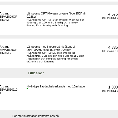
Art. nr.
Länspump OPTIMA utan brytare flöde 150l/min 
4 575
BEVA1809OP
0,25kW
Ink. moms.5 7
TIMAM
• Länspump OPTIMA utan brytare, 0,25 kW och 
flöde upp till 150 l/min. Smidig och effektiv 
lösning för dränering och länsning
Art. nr.
Länspump med integrerad nivåkontroll 
4 835
BEVA1809OP
OPTIMAMS flöde 150l/min 0,25kW
Ink. moms.6 0
TIMAMS
• Länspump OPTIMAMS med integrerad 
nivåkontroll, 0,25 kW och flöde upp till 150 l/min. 
Automatisk och kompakt lösning för smidig 
dränering och länsning.
Tillbehör
Art. nr.
Nivåvippa flat dubbelverkande med 10m kabel
1 390
BEVA1810110
Ink. moms.1 7
5
För mer information kontakta oss på