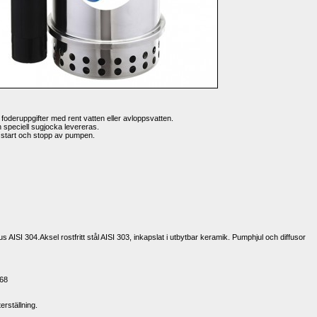
re foderuppgifter med rent vatten eller avloppsvatten.
speciell sugjocka levereras.
l start och stopp av pumpen.
AISI 304.Aksel rostfritt stål AISI 303, inkapslat i utbytbar keramik. Pumphjul och diffusor 
P68
rställning.