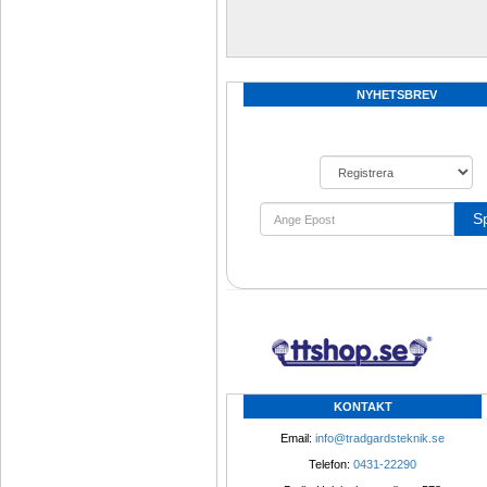
NYHETSBREV
S
KONTAKT
Email: 
info@tradgardsteknik.se
Telefon: 
0431-22290