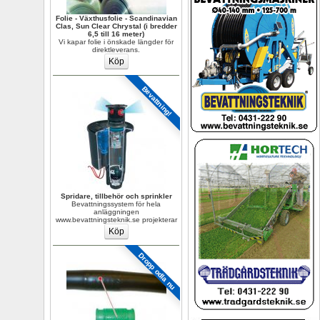
Folie - Växthusfolie - Scandinavian 
Clas, Sun Clear Chrystal (i bredder 
6,5 till 16 meter)
Vi kapar folie i önskade längder för 
direktleverans.
Bevattning!
Spridare, tillbehör och sprinkler
Bevattningssystem för hela 
anläggningen 
www.bevattningsteknik.se projekterar
Dropp odla nu