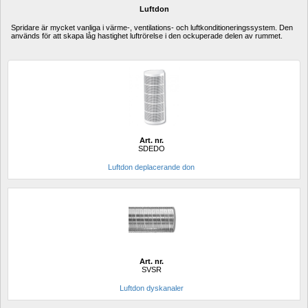
Luftdon
Spridare
är mycket vanliga
i
värme-, ventilations-
och
luftkonditioneringssystem.
Den 
används för att
skapa
låg
hastighet
luftrörelse 
i den ockuperade
delen av
rummet.
Art. nr.
SDEDO
Luftdon deplacerande don 
Art. nr.
SVSR
Luftdon dyskanaler