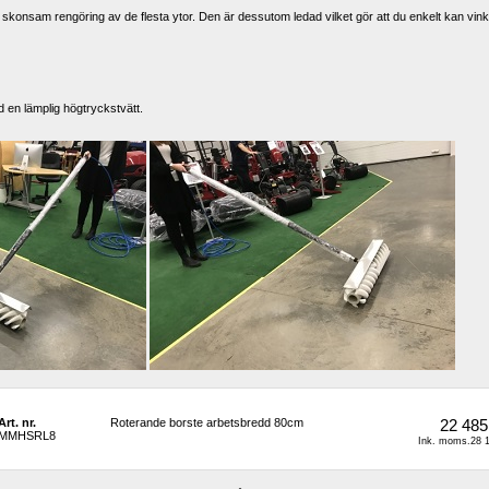
 skonsam rengöring av de flesta ytor. Den är dessutom ledad vilket gör att du enkelt kan vinkl
d en lämplig högtryckstvätt.
Art. nr.
Roterande borste arbetsbredd 80cm
22 485
MMHSRL8
Ink. moms.28 1