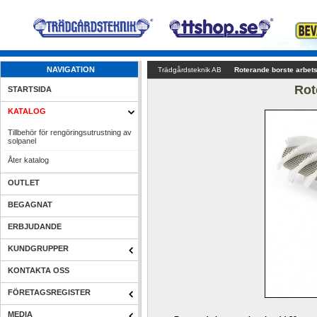
NAVIGATION
Trädgårdsteknik AB
Roterande borste arbe
Rot
STARTSIDA
KATALOG
Tillbehör för rengöringsutrustning av 
solpanel 
Åter katalog
OUTLET
BEGAGNAT
ERBJUDANDE
KUNDGRUPPER
KONTAKTA OSS
FÖRETAGSREGISTER
MEDIA