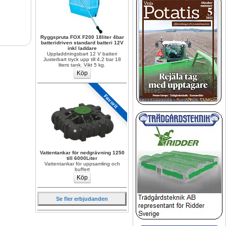
Ryggspruta FOX F200 18liter 4bar 
batteridriven standard batteri 12V 
inkl laddare
Uppladdningsbart 12 V batteri 
Justerbart tryck upp till 4,2 bar 18 
liters tank. Vikt 5 kg.
Favorit
Vattentankar för nedgrävning 1250 
till 6000Liter
Vattentankar för uppsamling och 
buffert
Se fler erbjudanden