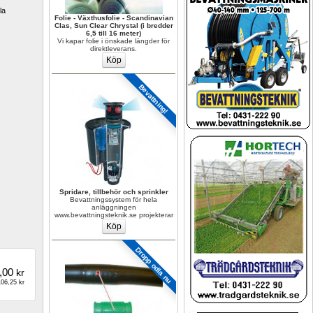
a 
Folie - Växthusfolie - Scandinavian 
Clas, Sun Clear Chrystal (i bredder 
6,5 till 16 meter)
Vi kapar folie i önskade längder för 
direktleverans.
Bevattning!
Spridare, tillbehör och sprinkler
Bevattningssystem för hela 
anläggningen 
www.bevattningsteknik.se projekterar
Dropp odla nu
,00
kr
06,25 kr