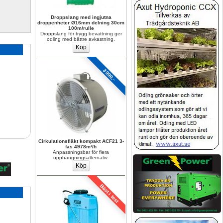
Droppslang med ingjutna 
droppenheter Ø16mm delning 30cm 
100m/rulle
Droppslang för trygg bevattning ger 
odling med bättre avkastning.
3990.-
Cirkulationsfläkt kompakt ACF21 3-
fas 4978m³/h
Anpassningsbar för flera 
upphängningsalternativ.
Bäst i test