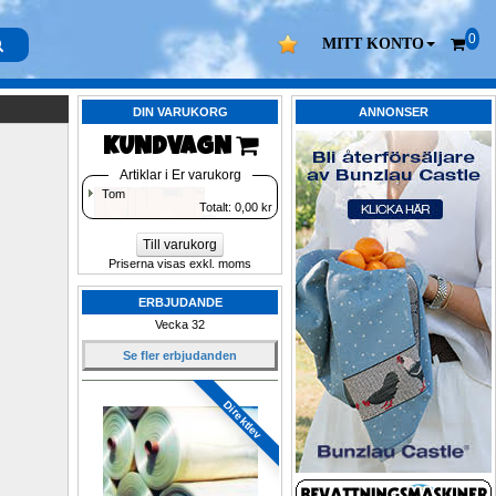
0
MITT KONTO
DIN VARUKORG
ANNONSER
KUNDVAGN 
Artiklar i Er varukorg
Tom
Totalt: 
0,00
kr
Till varukorg
Priserna visas exkl. moms
ERBJUDANDE
Vecka 32
Se fler erbjudanden
Direktlev