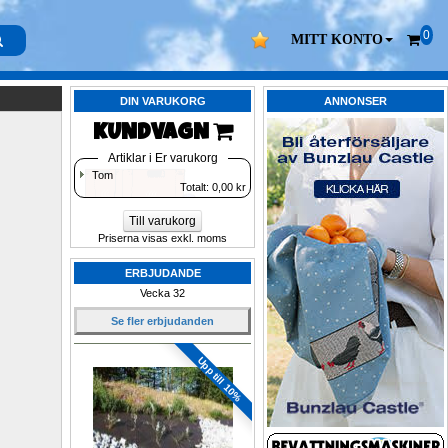
0
MITT KONTO
DIN VARUKORG
ANNONSER
KUNDVAGN 
Artiklar i Er varukorg
Tom
Totalt: 
0,00
kr
Till varukorg
Priserna visas exkl. moms
ERBJUDANDE
Vecka 32
Se fler erbjudanden
Upp till 10%