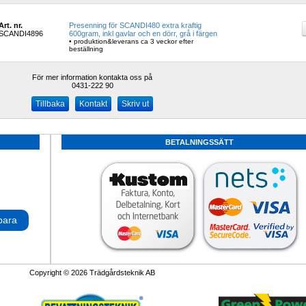
Art. nr.
Presenning för SCANDI480 extra kraftig 
SCANDI4896
600gram, inkl gavlar och en dörr, grå i färgen
• produktion&leverans ca 3 veckor efter 
beställning 
För mer information kontakta oss på
0431-222 90 
Kontakt
Skriv ut
BETALNINGSSÄTT
para
Copyright © 2026 Trädgårdsteknik AB