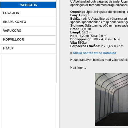
UV-behandlad och vattenavvisande. Upprull
WEBBUTIK
öppningen är försedd med dragkedjeanslut
Öppning:
Upprullningsbar dörröppning i e
LOGGA IN
Färg:
Ljusgrå 
Beklädnad:
UV-stabiliserad vävarmerad 
SKAPA KONTO
spänna spännbanden i resp ände vilket g
Stomme:
Stålstomme, ø60 mm pressade s
Bredd:
4,90 m 
VARUKORG
Längd:
12,2 m 
Höjd:
4,20 m (Sida: 2,9 m) 
Dörröppning:
3,80 x 4,80 m (HxB)
KÖPVILLKOR
Vikt:
550kg
Förpackad i trälåda:
2 x 1,4 x 0,72 m
HJÄLP
» 
Klicka här för att se Datablad
Huset kan även bekläds med växthusfolie
Nytt lager...