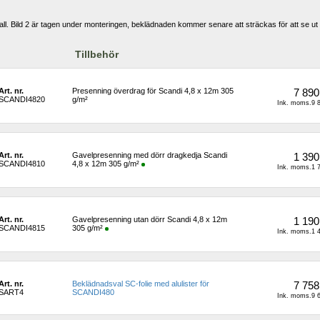
all. Bild 2 är tagen under monteringen, beklädnaden kommer senare att sträckas för att se ut
Tillbehör
Art. nr.
Presenning överdrag för Scandi 4,8 x 12m 305 
7 890
SCANDI4820
g/m²
Ink. moms.9 8
Art. nr.
Gavelpresenning med dörr dragkedja Scandi 
1 390
SCANDI4810
4,8 x 12m 305 g/m²
Ink. moms.1 7
Art. nr.
Gavelpresenning utan dörr Scandi 4,8 x 12m 
1 190
SCANDI4815
305 g/m²
Ink. moms.1 4
Art. nr.
Beklädnadsval SC-folie med alulister för 
7 758
SART4
SCANDI480
Ink. moms.9 6