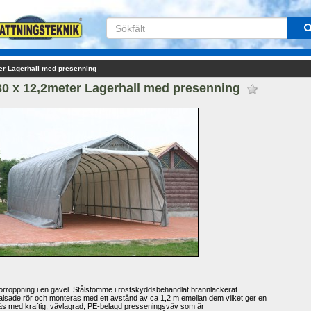
er Lagerhall med presenning
0 x 12,2meter Lagerhall med presenning 
örröppning i en gavel. Stålstomme i rostskyddsbehandlat brännlackerat 
alsade rör och monteras med ett avstånd av ca 1,2 m emellan dem vilket ger en 
äs med kraftig, vävlagrad, PE-belagd presseningsväv som är 