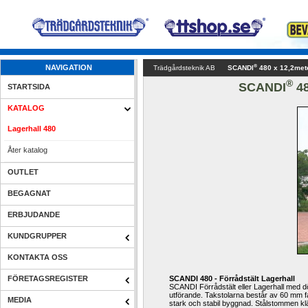
®
NAVIGATION
Trädgårdsteknik AB
SCANDI
480 x 12,2met
®
SCANDI
48
STARTSIDA
KATALOG
Lagerhall 480
Åter katalog
OUTLET
BEGAGNAT
ERBJUDANDE
KUNDGRUPPER
KONTAKTA OSS
FÖRETAGSREGISTER
SCANDI 480 - Förrådstält Lagerhall
SCANDI Förrådstält eller Lagerhall med d
utförande. Takstolarna består av 60 mm f
MEDIA
stark och stabil byggnad. Stålstommen kl