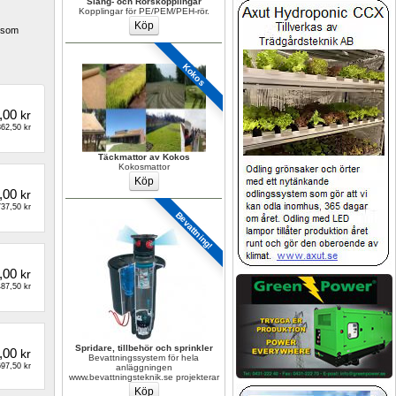
Slang- och Rörskopplingar
Kopplingar för PE/PEM/PEH-rör.
 som 
Kokos
,00
kr
62,50 kr
Täckmattor av Kokos
Kokosmattor
,00
kr
37,50 kr
Bevattning!
,00
kr
87,50 kr
Spridare, tillbehör och sprinkler
,00
kr
Bevattningssystem för hela 
97,50 kr
anläggningen 
www.bevattningsteknik.se projekterar