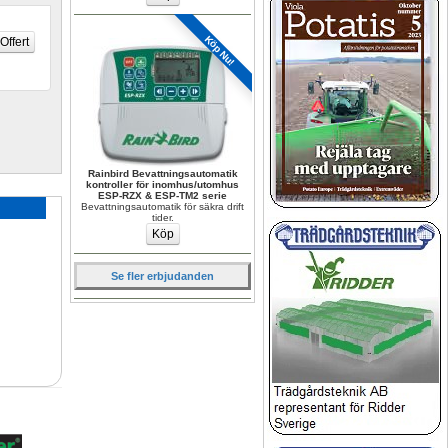
Köp Nu!
Rainbird Bevattningsautomatik 
kontroller för inomhus/utomhus 
ESP-RZX & ESP-TM2 serie
Bevattningsautomatik för säkra drift 
tider.
Se fler erbjudanden