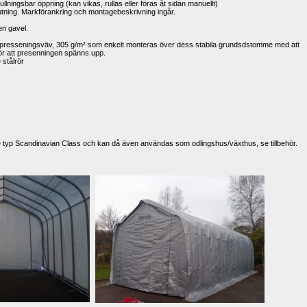
ningsbar öppning (kan vikas, rullas eller föras åt sidan manuellt) 
ning. Markförankring och montagebeskrivning ingår. 
n gavel. 
presseningsväv, 305 g/m² som enkelt monteras över dess stabila grundsdstomme med att 
ör att presenningen spänns upp.
tålrör 
 typ Scandinavian Class och kan då även användas som odlingshus/växthus, se tillbehör.