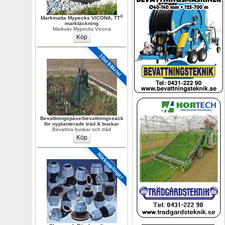
®
Markmatta Mypecks VICONA, TT
marktäckning
Markväv Mypecks Vicona
10st 98kr/st
Bevattningspåse/bevattningssäck 
för nyplanterade träd & buskar
Bevattna buskar och träd
Rörkopplingar 