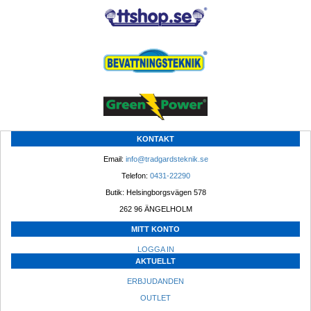
KONTAKT
Email: 
info@tradgardsteknik.se
Telefon: 
0431-22290
Butik: Helsingborgsvägen 578
262 96 ÄNGELHOLM 
MITT KONTO
LOGGA IN
AKTUELLT
ERBJUDANDEN
OUTLET