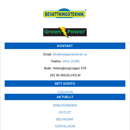
KONTAKT
Email: 
info@tradgardsteknik.se
Telefon: 
0431-22290
Butik: Helsingborgsvägen 578
262 96 ÄNGELHOLM 
MITT KONTO
LOGGA IN
AKTUELLT
ERBJUDANDEN
OUTLET
BEGAGNAT
KÖPVILLKOR