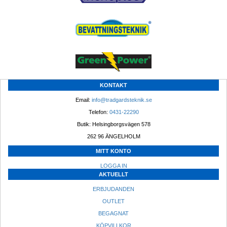
KONTAKT
Email: 
info@tradgardsteknik.se
Telefon: 
0431-22290
Butik: Helsingborgsvägen 578
262 96 ÄNGELHOLM 
MITT KONTO
LOGGA IN
AKTUELLT
ERBJUDANDEN
OUTLET
BEGAGNAT
KÖPVILLKOR