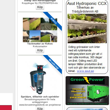
Slang- och Rörskopplingar
Kopplingar för PE/PEM/PEH-rör.
Kokos
Täckmattor av Kokos
Kokosmattor
Bevattning!
Spridare, tillbehör och sprinkler
Bevattningssystem för hela 
anläggningen 
www.bevattningsteknik.se projekterar