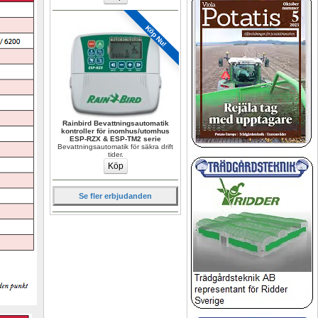
Köp Nu!
Rainbird Bevattningsautomatik 
kontroller för inomhus/utomhus 
ESP-RZX & ESP-TM2 serie
Bevattningsautomatik för säkra drift 
tider.
Se fler erbjudanden