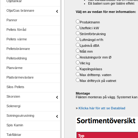
Oljetankar
Ett batteri som ger bättre effekt
Olja/Gas brännare
Välj en av nedan för mer information:
Pannor
Produktnamn
Uteffekt i kW
Pellets förråd
Strömförbrukning 
Pellets värme
Luftmängd m³/h
Ljudnivå dBA
Pelletsbrännare
Mått mm 
Anslutningsrör mm Ø 
Pelletseldning
Vikt kg 
Planvärme
Kapslingsklass 
Max drifttemp. vatten 
Plattvärmeväxlare
Max drifttryck på vattnet
Silos Pellets
Montage
Skorsten
Fläkten monteras på vägg. Systemet kan 
Solenergi
» 
Klicka här för att se Datablad
Sotningsutrustning
Spis Kamin
Takfläktar