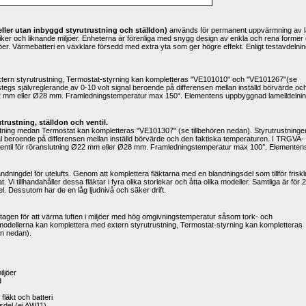
ller utan inbyggd styrutrustning och ställdon) 
används för permanent uppvärmning av la
butiker och liknande miljöer. Enheterna är förenliga med snygg design av enkla och rena former 
iljöer. Värmebatteri en växklare försedd med extra yta som ger högre effekt. Enligt testavdelnin
ern styrutrustning, Termostat-styrning kan kompletteras "VE101010" och "VE101267"(se 
stegs självreglerande av 0-10 volt signal beroende på differensen mellan inställd börvärde och
2 mm eller Ø28 mm. Framledningstemperatur max 150°. Elementens uppbyggnad lamelldelnin
ustning, ställdon och ventil. 
ning medan Termostat kan kompletteras "VE101307" (se tillbehören nedan). Styrutrustningen
al beroende på differensen mellan inställd börvärde och den faktiska temperaturen. I TRGVA-
ventil för röranslutning Ø22 mm eller Ø28 mm. Framledningstemperatur max 100°. Elementens
landningdel för utelufts. Genom att komplettera fläktarna med en blandningsdel som tillför frisklu
Vi tillhandahåller dessa fläktar i fyra olika storlekar och åtta olika modeller. Samtliga är för 2
el. Dessutom har de en låg ljudnivå och säker drift.
ramtagen för att värma luften i miljöer med hög omgivningstemperatur såsom tork- och 
odellerna kan komplettera med extern styrutrustning, Termostat-styrning kan kompletteras 
n nedan).
iljöer
d
fläkt och batteri
tsdel (ej AW11)