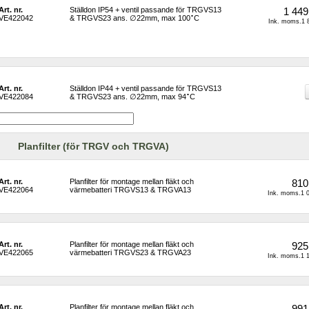
Art. nr.
Ställdon IP54 + ventil passande för TRGVS13 
1 449
∘
VE422042
& TRGVS23 ans. ∅22mm, max 100
C
Ink. moms.1 8
Art. nr.
Ställdon IP44 + ventil passande för TRGVS13 
∘
VE422084
& TRGVS23 ans. ∅22mm, max 94
C
Planfilter (för TRGV och TRGVA)
Art. nr.
Planfilter för montage mellan fläkt och 
810
VE422064
värmebatteri TRGVS13 & TRGVA13
Ink. moms.1 0
Art. nr.
Planfilter för montage mellan fläkt och 
925
VE422065
värmebatteri TRGVS23 & TRGVA23
Ink. moms.1 1
Art. nr.
Planfilter för montage mellan fläkt och 
991