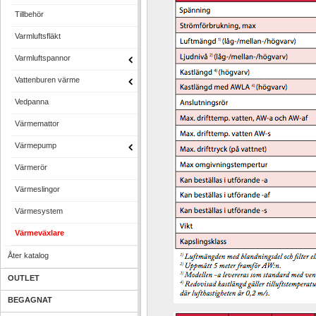
Tillbehör
Varmluftsfläkt
Varmluftspannor
Vattenburen värme
Vedpanna
Värmemattor
Värmepump
Värmerör
Värmeslingor
Värmesystem
Värmeväxlare
Åter katalog
OUTLET
BEGAGNAT