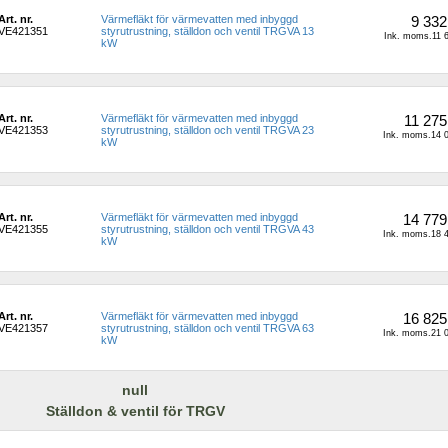
Art. nr.
Värmefläkt för värmevatten med inbyggd 
9 332
VE421351
styrutrustning, ställdon och ventil TRGVA 13 
Ink. moms.11 6
kW
Art. nr.
Värmefläkt för värmevatten med inbyggd 
11 275
VE421353
styrutrustning, ställdon och ventil TRGVA 23 
Ink. moms.14 0
kW
Art. nr.
Värmefläkt för värmevatten med inbyggd 
14 779
VE421355
styrutrustning, ställdon och ventil TRGVA 43 
Ink. moms.18 4
kW
Art. nr.
Värmefläkt för värmevatten med inbyggd 
16 825
VE421357
styrutrustning, ställdon och ventil TRGVA 63 
Ink. moms.21 0
kW
null
Ställdon & ventil för TRGV