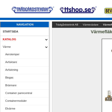
NAVIGATION
Trädgårdsteknik AB
Värmeväxlare
Värmefl
Värmefläk
STARTSIDA
KATALOG
Värme
Aerotemper
Avfuktare
Avfuktning
Biogas
Brännare
Container panncentral
Containermoduler
Elvärme