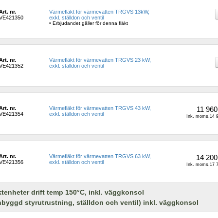
Art. nr.
Värmefläkt för värmevatten TRGVS 13kW, 
VE421350
exkl. ställdon och ventil
• Erbjudandet gäller för denna fläkt
Art. nr.
Värmefläkt för värmevatten TRGVS 23 kW, 
VE421352
exkl. ställdon och ventil
Art. nr.
Värmefläkt för värmevatten TRGVS 43 kW, 
11 960
VE421354
exkl. ställdon och ventil
Ink. moms.14 9
Art. nr.
Värmefläkt för värmevatten TRGVS 63 kW, 
14 200
VE421356
exkl. ställdon och ventil
Ink. moms.17 7
ktenheter drift temp 150°C, inkl. väggkonsol
nbyggd styrutrustning, ställdon och ventil) inkl. väggkonsol