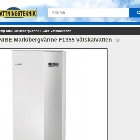
mp NIBE Mark/bergvärme F1355 vätska/vatten
IBE Mark/bergvärme F1355 vätska/vatten 