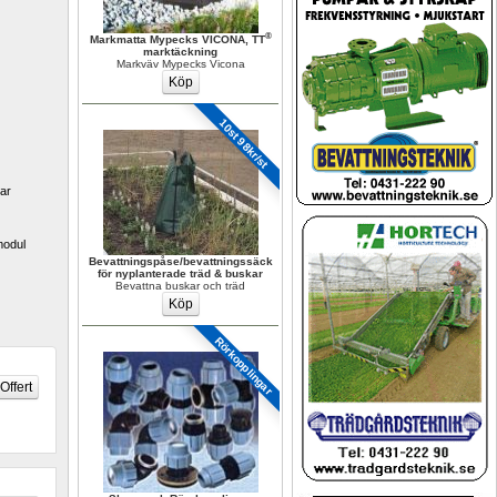
®
Markmatta Mypecks VICONA, TT
marktäckning
Markväv Mypecks Vicona
10st 98kr/st
ar 
odul 
Bevattningspåse/bevattningssäck 
för nyplanterade träd & buskar
Bevattna buskar och träd
Rörkopplingar 