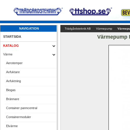
NAVIGATION
Trädgårdsteknik AB
Värmepump
Värmepu
Värmepump N
STARTSIDA
KATALOG
Värme
Aerotemper
Avfuktare
Avfuktning
Biogas
Brännare
Container panncentral
Containermoduler
Elvärme