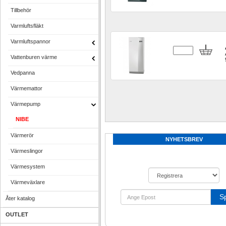
Tillbehör
Varmluftsfläkt
Varmluftspannor
Vattenburen värme
Vedpanna
Värmemattor
Värmepump
NIBE
Värmerör
NYHETSBREV
Värmeslingor
Värmesystem
Värmeväxlare
S
Åter katalog
OUTLET