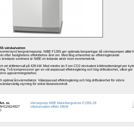
5 vätska/vatten
ll inverterstyrd bergvärmepump. NIBE F1355 ger optimala besparingar då värmepumpen alltid h
kt efter fastighetens effektbehov året om. Med lång erfarenhet av effektreglerande 
redaste sortiment är NIBE en ledande aktör inom inverterteknik.
 ett driftintervall på 428 kW. Med mindre än 5 ton CO2 ekvivalent köldmediemängd per kylm
ning. Två kompressorer ger en väl anpassad effektreglering och hög driftsäkerhet, vilket gör 
större uppvärmningsbehov.
ch optimal årsvärmefaktor. Välanpassad effektreglering och hög driftsäkerhet för större 
ndarvänlig styrning för enkel distanskontroll.
Art. nr.
Värmepump NIBE Mark/bergvärme F1355-28 
AH115624927
vätska/vatten effekt 28kW
0