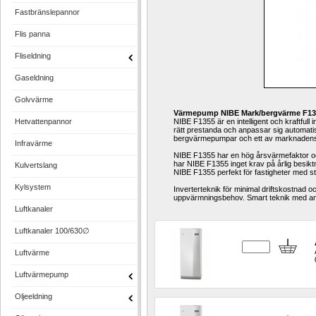
Fastbränslepannor
Flis panna
Fliseldning
Gaseldning
Golvvärme
Värmepump NIBE Mark/bergvärme F135
Hetvattenpannor
NIBE F1355 är en intelligent och kraftfu
rätt prestanda och anpassar sig automatis
bergvärmepumpar och ett av marknadens b
Infravärme
NIBE F1355 har en hög årsvärmefaktor och
har NIBE F1355 inget krav på årlig besikt
Kulvertslang
NIBE F1355 perfekt för fastigheter med 
Kylsystem
Inverterteknik för minimal driftskostnad o
uppvärmningsbehov. Smart teknik med anvä
Luftkanaler
Luftkanaler 100/630∅
Luftvärme
Luftvärmepump
Oljeeldning