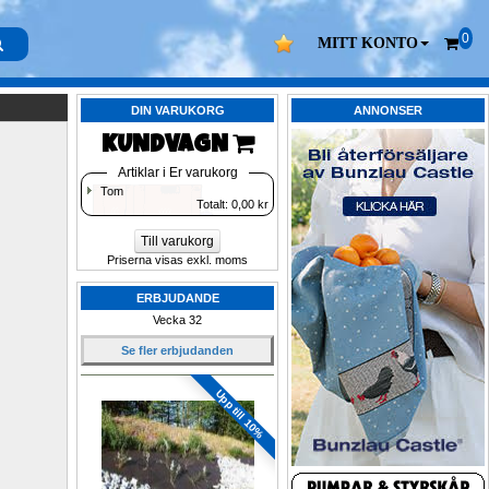
0
MITT KONTO
DIN VARUKORG
ANNONSER
KUNDVAGN 
Artiklar i Er varukorg
Tom
Totalt: 
0,00
kr
Till varukorg
Priserna visas exkl. moms
ERBJUDANDE
Vecka 32
Se fler erbjudanden
Upp till 10%