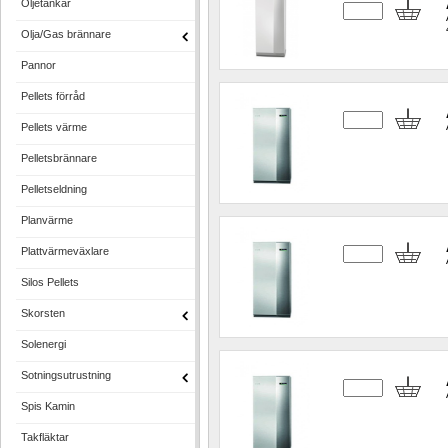
Oljetankar
Olja/Gas brännare
Pannor
Pellets förråd
Pellets värme
Pelletsbrännare
Pelletseldning
Planvärme
Plattvärmeväxlare
Silos Pellets
Skorsten
Solenergi
Sotningsutrustning
Spis Kamin
Takfläktar