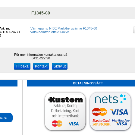
F1345-60
Art. nr.
Värmepump NIBE Mark/bergvärme F1345-60 
AH140624771
vätska/vatten effekt 60kW
9
För mer information kontakta oss på
0431-222 90 
Kontakt
Skriv ut
BETALNINGSSÄTT
para