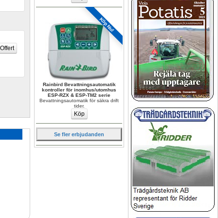
Köp Nu!
Rainbird Bevattningsautomatik 
kontroller för inomhus/utomhus 
ESP-RZX & ESP-TM2 serie
Bevattningsautomatik för säkra drift 
tider.
Se fler erbjudanden