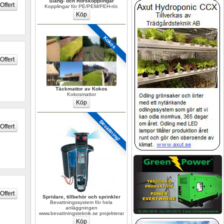
Slang- och Rörskopplingar
Kopplingar för PE/PEM/PEH-rör.
Kokos
Täckmattor av Kokos
Kokosmattor
Bevattning!
Spridare, tillbehör och sprinkler
Bevattningssystem för hela 
anläggningen 
www.bevattningsteknik.se projekterar