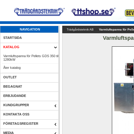
NAVIGATION
Trädgårdsteknik AB
Varmluftspanna för Pe
Varmluftspa
STARTSIDA
KATALOG
Varmluftspanna för Pellets GDS 350 till 
1280kW
Åter katalog
OUTLET
BEGAGNAT
ERBJUDANDE
KUNDGRUPPER
KONTAKTA OSS
FÖRETAGSREGISTER
MEDIA