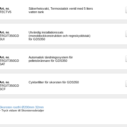
Art. nr.
Säkerhetsvakt, Termostatisk ventil med 5 liters 
TECTV5
vatten tank
Art. nr.
Utvändig installationssats 
TRGIT350GD
(monoblockkonstruktion och regnskyddstak) 
SUI
för GDS350
Art. nr.
Automatisk tändningssystem för 
TRGIT350GD
pelletsbrännare för GDS350
SAT
Art. nr.
Cyklonfilter för skorsten för GDS350
TRGIT350GD
SCF
Skorsten rostfri Ø200mm 32mm
• Tryck vidare till Skorstensdetaljer