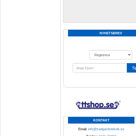
NYHETSBREV
S
KONTAKT
Email: 
info@tradgardsteknik.se