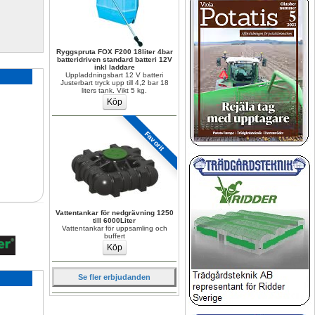
Ryggspruta FOX F200 18liter 4bar 
batteridriven standard batteri 12V 
inkl laddare
Uppladdningsbart 12 V batteri 
Justerbart tryck upp till 4,2 bar 18 
liters tank. Vikt 5 kg.
Favorit
Vattentankar för nedgrävning 1250 
till 6000Liter
Vattentankar för uppsamling och 
buffert
Se fler erbjudanden