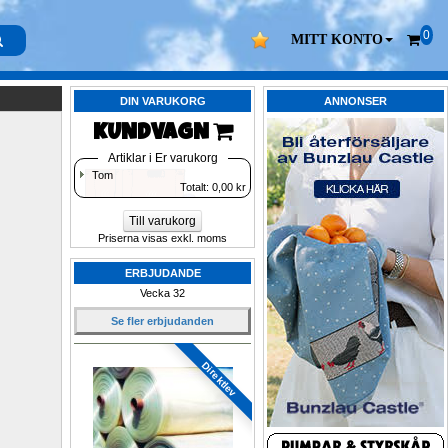
0
MITT KONTO
DIN VARUKORG
ANNONSER
KUNDVAGN 
Artiklar i Er varukorg
Tom
Totalt: 
0,00
kr
Till varukorg
Priserna visas exkl. moms
ERBJUDANDE
Vecka 32
Se fler erbjudanden
Direktlev