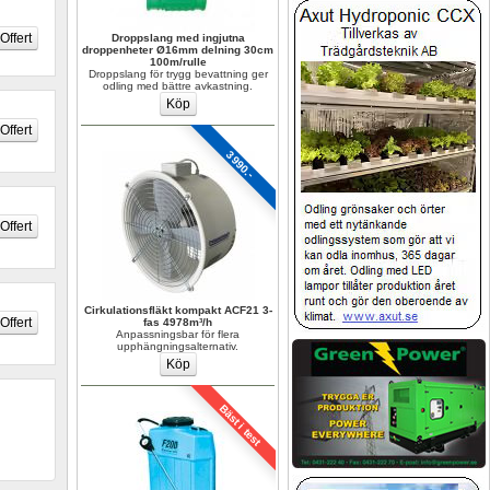
Droppslang med ingjutna 
droppenheter Ø16mm delning 30cm 
100m/rulle
Droppslang för trygg bevattning ger 
odling med bättre avkastning.
3990.-
Cirkulationsfläkt kompakt ACF21 3-
fas 4978m³/h
Anpassningsbar för flera 
upphängningsalternativ.
Bäst i test