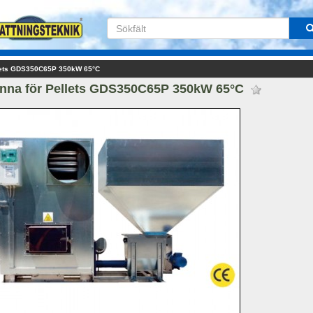
llets GDS350C65P 350kW 65°C
nna för Pellets GDS350C65P 350kW 65°C 