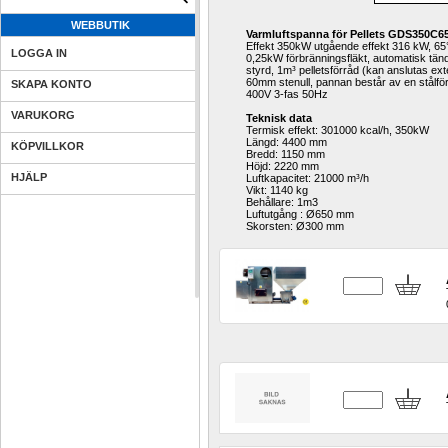
WEBBUTIK
Varmluftspanna för Pellets GDS350C6
Effekt 350kW utgående effekt 316 kW, 65
LOGGA IN
0,25kW förbränningsfläkt, automatisk tändn
styrd, 1m³ pelletsförråd (kan anslutas e
60mm stenull, pannan består av en stålfö
SKAPA KONTO
400V 3-fas 50Hz
VARUKORG
Teknisk data
Termisk effekt: 301000 kcal/h, 350kW
Längd: 4400 mm
KÖPVILLKOR
Bredd: 1150 mm
Höjd: 2220 mm
HJÄLP
Luftkapacitet: 21000 m³/h
Vikt: 1140 kg
Behållare: 1m3
Luftutgång : Ø650 mm
Skorsten: Ø300 mm