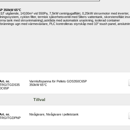
5P 350kW 65°C
°ΔT utgående, 14100m³ vid 550Pa, 7,5kW centrigugalfläkt, 0,25kW skruvmotor med inverter, 
ingssystem, cyklon filter, termisk säkerhetsventil med 5liters vattentank, skorstensfläkt inve
xterna tank med skruvinmatning),asklåda med automatisk uraskning, isolerad container 
rbrännings ugn med värmeväxlare, PLC kontrolleras styrskåp med 10" toush panel, anslutnin
Art. nr.
Varmluftspanna för Pellets GDS350C65P 
TRGITGDS35
350kW 65°C
0C65P
Tillval
Art. nr.
Nivågivare, Nivågivare i pelletstank 
TRGITGDPNP