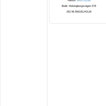
Telefon: 
0431-22290
Butik: Helsingborgsvägen 578
262 96 ÄNGELHOLM 