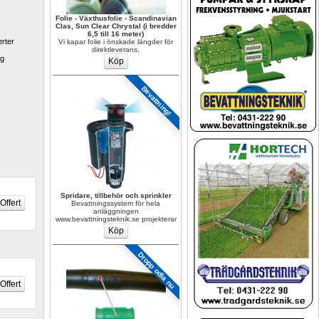
Folie - Växthusfolie - Scandinavian 
Clas, Sun Clear Chrystal (i bredder 
6,5 till 16 meter)
rter 
Vi kapar folie i önskade längder för 
direktleverans.
g 
Bevattning!
Spridare, tillbehör och sprinkler
Bevattningssystem för hela 
anläggningen 
www.bevattningsteknik.se projekterar
Dropp odla nu