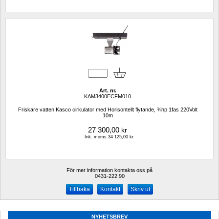
Art. nr.
KAM3400ECFM010
Friskare vatten Kasco cirkulator med Horisontellt flytande, ¾hp 1fas 220Volt 
10m
27 300,00
kr
Ink. moms.34 125,00 kr
För mer information kontakta oss på
0431-222 90 
Kontakt
Skriv ut
NYHETSBREV