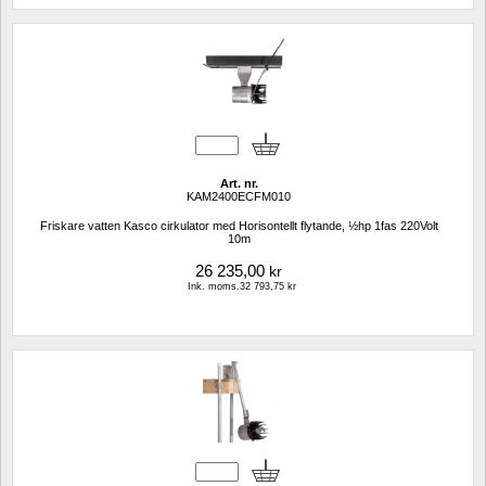
Art. nr.
KAM2400ECFM010
Friskare vatten Kasco cirkulator med Horisontellt flytande, ½hp 1fas 220Volt 
10m
26 235,00
kr
Ink. moms.32 793,75 kr