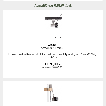
AquatiClear 0,8kW ¾hk
Art. nr.
KAM3400ECFM000
Friskare vatten Kasco cirkulator med Horisontellt flytande, ¾hp 1fas 220Volt, 
stub 1m
31 070,00
kr
Ink. moms.38 837,50 kr