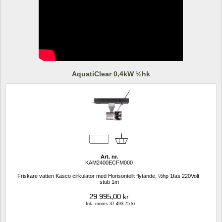
AquatiClear 0,4kW ½hk
Art. nr.
KAM2400ECFM000
Friskare vatten Kasco cirkulator med Horisontellt flytande, ½hp 1fas 220Volt, 
stub 1m
29 995,00
kr
Ink. moms.37 493,75 kr