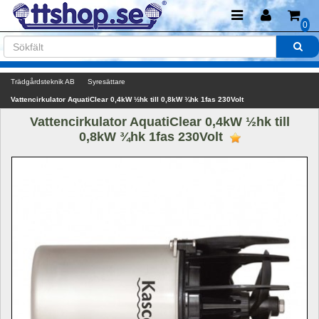
0
Trädgårdsteknik AB
Syresättare
Vattencirkulator AquatiClear 0,4kW ½hk till 0,8kW ¾hk 1fas 230Volt
Vattencirkulator AquatiClear 0,4kW ½hk till 
0,8kW ¾hk 1fas 230Volt 