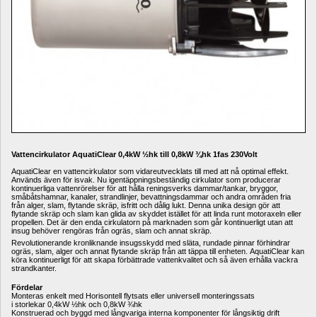
Vattencirkulator AquatiClear 0,4kW ½hk till 0,8kW ¾hk 1fas 230Volt
AquatiClear en vattencirkulator som vidareutvecklats till med att nå optimal effekt. 
Används även för isvak. Nu igentäppningsbeständig cirkulator som producerar 
kontinuerliga vattenrörelser för att hålla reningsverks dammar/tankar, bryggor, 
småbåtshamnar, kanaler, strandlinjer, bevattningsdammar och andra områden fria 
från alger, slam, flytande skräp, isfritt och dålig lukt.
Denna unika design gör att 
flytande skräp och slam kan glida av
skyddet istället för att linda runt motoraxeln eller 
propellen. 
Det är den enda cirkulatorn på marknaden som går kontinuerligt utan att 
insug behöver rengöras från ogräs, slam och annat skräp.
Revolutionerande kronliknande insugsskydd med släta, rundade pinnar förhindrar 
ogräs, slam, alger och annat flytande skräp från att täppa till enheten. AquatiClear kan 
köra kontinuerligt för att skapa förbättrade vattenkvalitet och så även erhålla vackra 
strandkanter.
Fördelar
Monteras enkelt med Horisontell flytsats eller universell monteringssats
i 
storlekar 
0,4kW ½hk och 0,8kW ¾hk
Konstruerad och byggd med långvariga interna komponenter för långsiktig drift