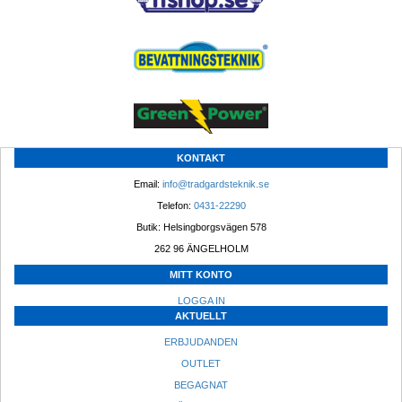
KONTAKT
Email: 
info@tradgardsteknik.se
Telefon: 
0431-22290
Butik: Helsingborgsvägen 578
262 96 ÄNGELHOLM 
MITT KONTO
LOGGA IN
AKTUELLT
ERBJUDANDEN
OUTLET
BEGAGNAT