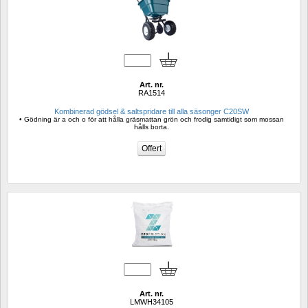
Art. nr.
RA1514
Kombinerad gödsel & saltspridare till alla säsonger C20SW
• Gödning är a och o för att hålla gräsmattan grön och frodig samtidigt som mossan 
hålls borta.
Art. nr.
LMWH34105