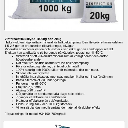
Vintersalt/Halkskydd 1000kg och 20kg
Halkskydd en högkvalitativ mineral för halkbekämpning. Den lite grövre kornstorleken 
1,5-2,5 ger en bra funktion till parkeringar, bilvägar. 
Mineralen absorberar vatten och fastnar i isen vilket ger en sandpapperseffekt. 
Effekten kan ta olika lång tid beroende på väderlek, testat i ner till -50°C 
Vintersalt är ett vulkaniskt mineral som är väldigt poröst och därför 
högabsorberande.
Det effektiva, saltfria alternativet vid halkbekämpning.
Förstör ej betong, stenar, trä, tegel och metall.
100% naturlig och 100% säker för människa, djur och natur.
Skadar inte växtligheten.
Innehåller inga tillsatser, inget salt, inga kemikalier och inga färgämnen.
Bästa alternativet vid underkylt regn.
Fungerar ner till -50°C.
Fraktion 2,5-5mm.
Åtgång 5-20 gram/m².
Går utmärkt att sprida med alla slags saltspridare.
7 gånger effektivare än sand/stenflis.
9 gånger effektivare än salt/kemikalier.
Finns i 20 kg säck och 1000 kg storsäck.
Vintersalt blandas med issmältande material för dubbel effekt.
Förpacknings för modell H34100: 700kg/pall.