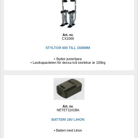
Art. nr.
CX1000
STYLTOR 600 TILL 1500MM
• Styltor justerbara
• Lastkapaciteten för dessa två storlekar är 100kg
Art. nr.
NETET1101BA
BATTERI 18V LIHON
• Batteri med Lihon