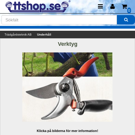
0
Trädgårdsteknik AB
Underhåll
Verktyg
Klicka på bilderna för mer information!