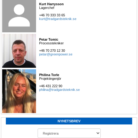
Kurt Harrysson
Lagerchef
+46 70 333 33 65
kurt@tradgardsteknik.se
Petar Tomic
Processtekniker
+46 70 270 12 30
petar@greenpower.se
Philina Torle
Projektingenjör
+46 431 222 90
philina@tradgardsteknik.se
NYHETSBREV