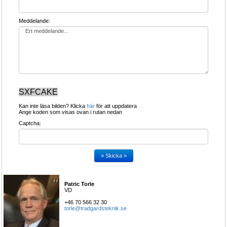
Meddelande:
SXFCAKE
Kan inte läsa bilden? Klicka 
här
för att uppdatera
Ange koden som visas ovan i rutan nedan 
Captcha:
Patric Torle
VD
+46 70 566 32 30
torle@tradgardsteknik.se