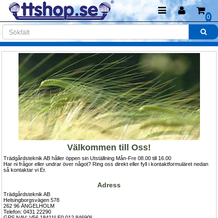
0
Välkommen till Oss!
Trädgårdsteknik AB håller öppen sin Utställning Mån-Fre 08.00 till 16.00 
Har ni frågor eller undrar över något? Ring oss direkt eller fyll i kontaktformuläret nedan 
så kontaktar vi Er.
Adress
Trädgårdsteknik AB
Helsingborgsvägen 578
262 96 ÄNGELHOLM
Telefon: 0431 22290
GPS NAV: V56.18411º E0 012.84690º