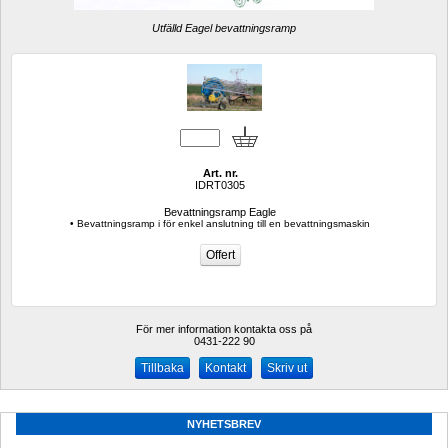
Utfälld Eagel bevattningsramp
Art. nr.
IDRT0305
Bevattningsramp Eagle
• Bevattningsramp i för enkel anslutning till en bevattningsmaskin
För mer information kontakta oss på
0431-222 90 
Kontakt
Skriv ut
NYHETSBREV