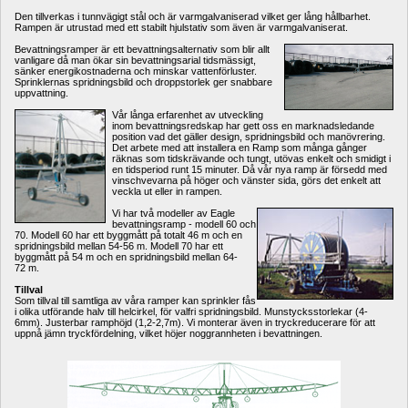
Den tillverkas i tunnvägigt stål och är varmgalvaniserad vilket ger lång hållbarhet. 
Rampen är utrustad med ett stabilt hjulstativ som även är varmgalvaniserat. 
Bevattningsramper är ett bevattningsalternativ som blir allt 
vanligare då man ökar sin bevattningsarial tidsmässigt, 
sänker energikostnaderna och minskar vattenförluster. 
Sprinklernas spridningsbild och droppstorlek ger snabbare 
uppvattning. 
Vår långa erfarenhet av utveckling 
inom bevattningsredskap har gett oss en marknadsledande 
position vad det gäller design, spridningsbild och manövrering. 
Det arbete med att installera en Ramp som många gånger 
räknas som tidskrävande och tungt, utövas enkelt och smidigt i 
en tidsperiod runt 15 minuter. Då vår nya ramp är försedd med 
vinschvevarna på höger och vänster sida, görs det enkelt att 
veckla ut eller in rampen. 
Vi har två modeller av Eagle 
bevattningsramp - modell 60 och 
70. Modell 60 har ett byggmått på totalt 46 m och en 
spridningsbild mellan 54-56 m. Modell 70 har ett 
byggmått på 54 m och en spridningsbild mellan 64-
72 m. 
Tillval
Som tillval till samtliga av våra ramper kan sprinkler fås 
i olika utförande halv till helcirkel, för valfri spridningsbild. Munstycksstorlekar (4-
6mm). Justerbar ramphöjd (1,2-2,7m). Vi monterar även in tryckreducerare för att 
uppnå jämn tryckfördelning, vilket höjer noggrannheten i bevattningen. 