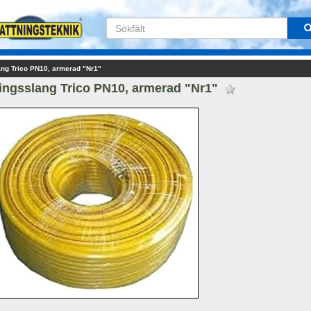
ang Trico PN10, armerad "Nr1"
ingsslang Trico PN10, armerad "Nr1" 