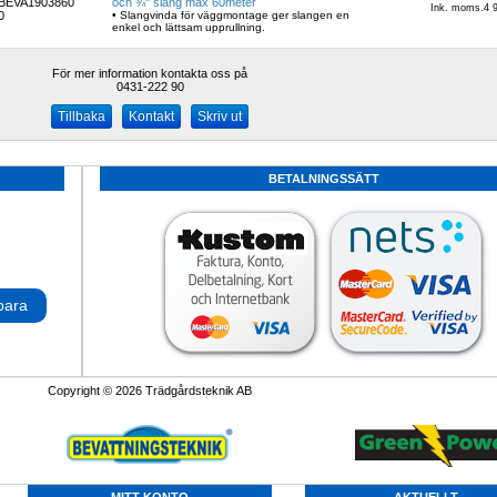
BEVA1903860
och ¾" slang max 60meter 
Ink. moms.4 9
0
• Slangvinda för väggmontage ger slangen en 
enkel och lättsam upprullning.
För mer information kontakta oss på
0431-222 90 
Kontakt
Skriv ut
BETALNINGSSÄTT
para
Copyright © 2026 Trädgårdsteknik AB