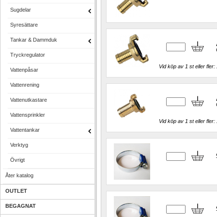
Sugdelar
Syresättare
Tankar & Dammduk
Tryckregulator
Vid köp av 1 st eller fler: 
Vattenpåsar
Vattenrening
Vattenutkastare
Vattensprinkler
Vid köp av 1 st eller fler: 
Vattentankar
Verktyg
Övrigt
Åter katalog
OUTLET
BEGAGNAT