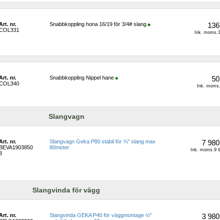
Art. nr.
Snabbkoppling hona 16/19 för 3/4# slang
136
COL331
Ink. moms.1
Art. nr.
Snabbkoppling Nippel hane
50
COL340
Ink. moms.
Slangvagn
Art. nr.
Slangvagn Geka P80 stabil för ¾" slang max 
7 980
BEVA1903850
80meter
Ink. moms.9 9
3
Slangvinda för vägg
Art. nr.
Slangvinda GEKA P40 för väggmontage ½" 
3 980