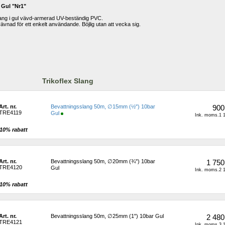
 Gul "Nr1"
lang i gul vävd-armerad UV-beständig PVC. 
vnad för ett enkelt användande. Böjlig utan att vecka sig. 
Trikoflex Slang
Art. nr.
Bevattningsslang 50m, ∅15mm (½") 10bar 
900
TRE4119
Gul
Ink. moms.1 1
10% rabatt 
Art. nr.
Bevattningsslang 50m, ∅20mm (¾") 10bar 
1 750
TRE4120
Gul
Ink. moms.2 1
10% rabatt 
Art. nr.
Bevattningsslang 50m, ∅25mm (1") 10bar Gul
2 480
TRE4121
Ink. moms.3 1