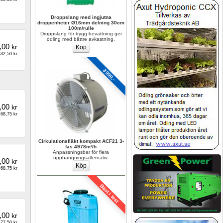
Droppslang med ingjutna 
droppenheter Ø16mm delning 30cm 
100m/rulle
Droppslang för trygg bevattning ger 
odling med bättre avkastning.
,00
kr
32,50 kr
3990.-
,00
kr
68,75 kr
Cirkulationsfläkt kompakt ACF21 3-
fas 4978m³/h
Anpassningsbar för flera 
upphängningsalternativ.
,00
kr
68,75 kr
Bäst i test
,00
kr
77,50 kr