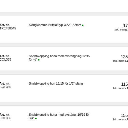
Art. nr.
Slangklämma Brittisk typ Ø22 - 32mm
17
TRE450045
Ink. moms.
Art. nr.
Snabbkoppling hona med avstängning 12/15 
135
COL335
för ½"
Ink. moms.1
Art. nr.
Snabbkoppling hon 12/15 för 1/2" slang
115
COL330
Ink. moms.1
Art. nr.
Snabbkoppling hona med avstäng. 16/19 för 
155
COL336
3/4"
Ink. moms.1