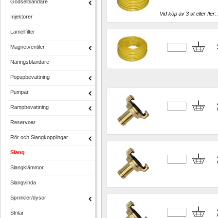
Gödselblandare
Vid köp av 3 st eller fler: 
Injektorer
Lamellfilter
Magnetventiler
Näringsblandare
Popupbevattning
Pumpar
Rampbevattning
Reservoar
Rör och Slangkopplingar
Slang
Slangklämmor
Slangvinda
Sprinkler/dysor
Strilar