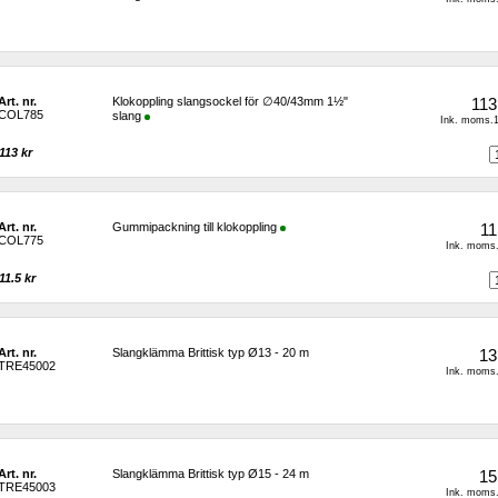
Art. nr.
Klokoppling slangsockel för ∅40/43mm 1½" 
113
COL785
slang
Ink. moms.1
113 kr 
Art. nr.
Gummipackning till klokoppling
11
COL775
Ink. moms.
11.5 kr 
Art. nr.
Slangklämma Brittisk typ Ø13 - 20 m
13
TRE45002
Ink. moms.
Art. nr.
Slangklämma Brittisk typ Ø15 - 24 m
15
TRE45003
Ink. moms.