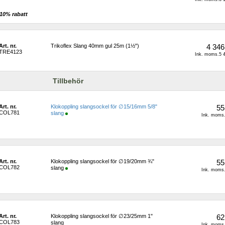
10% rabatt 
Art. nr.
Trikoflex Slang 40mm gul 25m (1½")
4 346
TRE4123
Ink. moms.5 4
Tillbehör
Art. nr.
Klokoppling slangsockel för ∅15/16mm 5/8" 
55
COL781
slang
Ink. moms.
Art. nr.
Klokoppling slangsockel för ∅19/20mm ¾" 
55
COL782
slang
Ink. moms.
Art. nr.
Klokoppling slangsockel för ∅23/25mm 1" 
62
COL783
slang
Ink. moms.