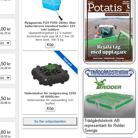
Ryggspruta FOX F200 18liter 4bar 
batteridriven standard batteri 12V 
,00
kr
inkl laddare
Uppladdningsbart 12 V batteri 
41,25 kr
Justerbart tryck upp till 4,2 bar 18 
liters tank. Vikt 5 kg.
Favorit
,50
kr
14,38 kr
Vattentankar för nedgrävning 1250 
till 6000Liter
,50
kr
Vattentankar för uppsamling och 
16,88 kr
buffert
Se fler erbjudanden
,60
kr
19,50 kr