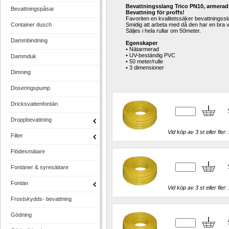
Bevattningsslang Trico PN10, armerad
Bevattningspåsar
Bevattning för proffs!
Favoriten en kvalitetssäker bevattningss
Container dusch
Smidig att arbeta med då den har en bra vä
Säljes i hela rullar om 50meter. 
Dammbindning
Egenskaper
• Nätarmerad 
• UV-beständig PVC 
Dammduk
• 50 meter/rulle 
• 3 dimensioner
Dimning
Doseringspump
Dricksvattenfontän
Droppbevattning
Vid köp av 3 st eller fler: 
Filter
Flödesmätare
Fontäner & syresättare
Fontän
Vid köp av 3 st eller fler: 
Frostskydds- bevattning
Gödning