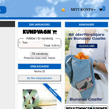
0
MITT KONTO
DIN VARUKORG
ANNONSER
KUNDVAGN 
Artiklar i Er varukorg
Tom
Totalt: 
0,00
kr
Till varukorg
Priserna visas exkl. moms
ERBJUDANDE
Vecka 32
Se fler erbjudanden
Direktlev