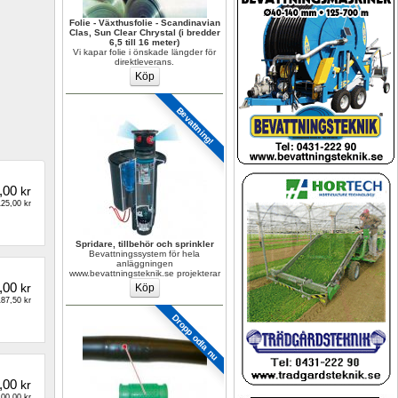
Folie - Växthusfolie - Scandinavian 
Clas, Sun Clear Chrystal (i bredder 
6,5 till 16 meter)
Vi kapar folie i önskade längder för 
direktleverans.
Bevattning!
,00
kr
25,00 kr
Spridare, tillbehör och sprinkler
Bevattningssystem för hela 
anläggningen 
www.bevattningsteknik.se projekterar
,00
kr
87,50 kr
Dropp odla nu
,00
kr
00,00 kr