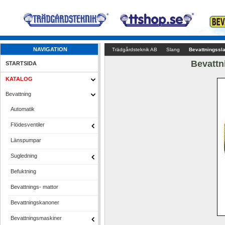
NAVIGATION
Trädgårdsteknik AB
Slang
Bevattningssl
Bevattn
STARTSIDA
KATALOG
Bevattning
Automatik
Flödesventiler
Länspumpar
Sugledning
Befuktning
Bevattnings- mattor
Bevattningskanoner
Bevattningsmaskiner