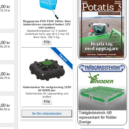
,00
kr
73,75 kr
Ryggspruta FOX F200 18liter 4bar 
batteridriven standard batteri 12V 
inkl laddare
Uppladdningsbart 12 V batteri 
Justerbart tryck upp till 4,2 bar 18 
liters tank. Vikt 5 kg.
,00
kr
61,25 kr
Favorit
,00
kr
43,75 kr
Vattentankar för nedgrävning 1250 
till 6000Liter
Vattentankar för uppsamling och 
buffert
,00
kr
62,50 kr
Se fler erbjudanden