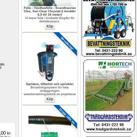
Folie - Växthusfolie - Scandinavian 
Clas, Sun Clear Chrystal (i bredder 
6,5 till 16 meter)
Vi kapar folie i önskade längder för 
direktleverans.
Bevattning!
ga, 
 
Spridare, tillbehör och sprinkler
Bevattningssystem för hela 
anläggningen 
www.bevattningsteknik.se projekterar
Dropp odla nu
,00
kr