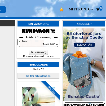
0
MITT KONTO
DIN VARUKORG
ANNONSER
KUNDVAGN 
Artiklar i Er varukorg
Tom
Totalt: 
0,00
kr
Till varukorg
Priserna visas exkl. moms
ERBJUDANDE
Vecka 32
Se fler erbjudanden
Direktlev