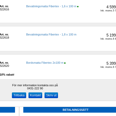
Art. nr.
Bevattningsmatta Fibertex - 1,6 x 100 m
4 599
B22616
Ink. moms.5 7
Art. nr.
Bevattningsmatta Fibertex - 1,8 x 100 m
5 199
B22618
Ink. moms.6 4
Art. nr.
Bordsmatta Fibertex 2x100 m
5 399
B22620
Ink. moms.6 7
10% rabatt 
För mer information kontakta oss på
0431-222 90 
Kontakt
Skriv ut
BETALNINGSSÄTT