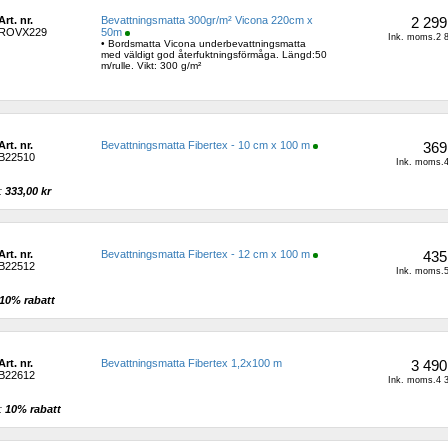
Art. nr.
Bevattningsmatta 300gr/m² Vicona 220cm x 
2 299
ROVX229
50m
Ink. moms.2 8
• Bordsmatta Vicona underbevattningsmatta 
med väldigt god återfuktningsförmåga. Längd:50 
m/rulle. Vikt: 300 g/m²
Art. nr.
Bevattningsmatta Fibertex - 10 cm x 100 m
369
B22510
Ink. moms.4
: 
333,00 kr 
Art. nr.
Bevattningsmatta Fibertex - 12 cm x 100 m
435
B22512
Ink. moms.5
10% rabatt 
Art. nr.
Bevattningsmatta Fibertex 1,2x100 m
3 490
B22612
Ink. moms.4 3
: 
10% rabatt 