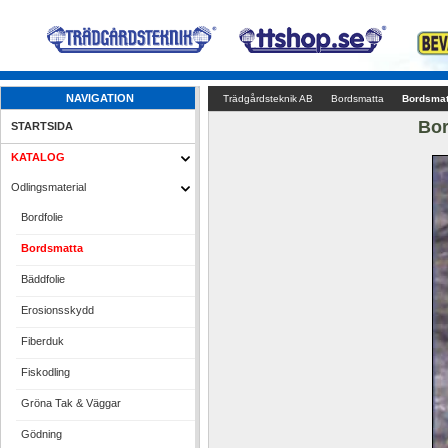
NAVIGATION
Trädgårdsteknik AB
Bordsmatta
Bordsmat
Bor
STARTSIDA
KATALOG
Odlingsmaterial
Bordfolie
Bordsmatta
Bäddfolie
Erosionsskydd
Fiberduk
Fiskodling
Gröna Tak & Väggar
Gödning