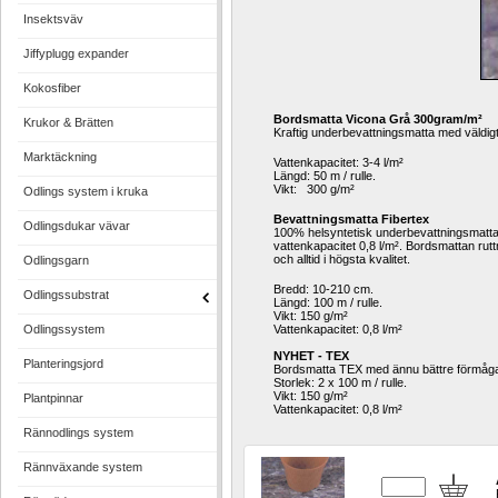
Insektsväv
Jiffyplugg expander
Kokosfiber
Bordsmatta Vicona Grå 300gram/m²
Krukor & Brätten
Kraftig underbevattningsmatta med väldig
Marktäckning
Vattenkapacitet: 3-4 l/m²
Längd: 50 m / rulle. 
Vikt: 300 g/m²
Odlings system i kruka
Bevattningsmatta Fibertex
Odlingsdukar vävar
100% helsyntetisk underbevattningsmatta. 
vatten­kapacitet 0,8 l/m². Bordsmattan rut
och alltid i högsta kvalitet.
Odlingsgarn
Bredd: 10-210 cm.
Odlingssubstrat
Längd: 100 m / rulle.
Vikt: 150 g/m²
Odlingssystem
Vattenkapacitet: 0,8 l/m²
NYHET - TEX
Planteringsjord
Bordsmatta TEX med ännu bättre förmåga a
Storlek: 2 x 100 m / rulle.
Vikt: 150 g/m²
Plantpinnar
Vattenkapacitet: 0,8 l/m²
Rännodlings system
Rännväxande system