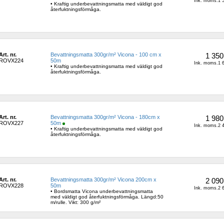
Ink. moms.1 5
• Kraftig underbevattningsmatta med väldigt god 
återfuktningsförmåga.
Art. nr.
Bevattningsmatta 300gr/m² Vicona - 100 cm x 
1 350
ROVX224
50m
Ink. moms.1 6
• Kraftig underbevattningsmatta med väldigt god 
återfuktningsförmåga.
Art. nr.
Bevattningsmatta 300gr/m² Vicona - 180cm x 
1 980
ROVX227
50m
Ink. moms.2 4
• Kraftig underbevattningsmatta med väldigt god 
återfuktningsförmåga.
Art. nr.
Bevattningsmatta 300gr/m² Vicona 200cm x 
2 090
ROVX228
50m
Ink. moms.2 6
• Bordsmatta Vicona underbevattningsmatta 
med väldigt god återfuktningsförmåga. Längd:50 
m/rulle. Vikt: 300 g/m²