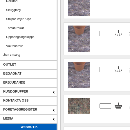
Rörstöd
Skuggfärg
Stolpar Vajer Klips
Tomatkrokar
Upphängningsklipps
Växthusfolie
Åter katalog
OUTLET
BEGAGNAT
ERBJUDANDE
KUNDGRUPPER
KONTAKTA OSS
FÖRETAGSREGISTER
MEDIA
WEBBUTIK