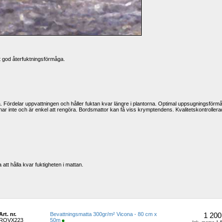
t god återfuktningsförmåga.
Fördelar uppvattningen och håller fuktan kvar längre i plantorna. Optimal uppsugnings­förmå
tnar inte och är enkel att rengöra. Bordsmattor kan få viss krymptendens. Kvalitetskontrollerad
tt hålla kvar fuktigheten i mattan.
Art. nr.
Bevattningsmatta 300gr/m² Vicona - 80 cm x 
1 200
ROVX223
50m