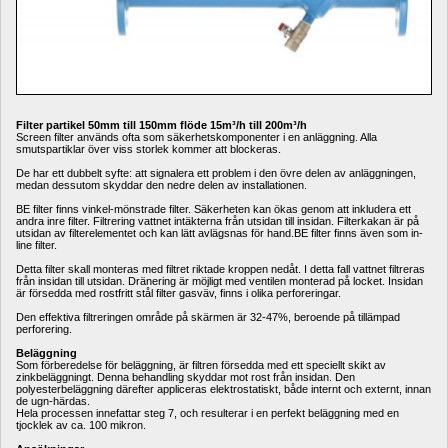
Filter partikel 50mm till 150mm flöde 15m³/h till 200m³/h
Screen filter används ofta som säkerhetskomponenter i en anläggning. Alla 
smutspartiklar över viss storlek kommer att blockeras. 
De har ett dubbelt syfte: att signalera ett problem i den övre delen av anläggningen, 
medan dessutom skyddar den nedre delen av installationen. 
BE filter finns vinkel-mönstrade filter. Säkerheten kan ökas genom att inkludera ett 
andra inre filter. Filtrering vattnet intäkterna från utsidan till insidan. Filterkakan är på 
utsidan av filterelementet och kan lätt avlägsnas för hand.BE filter finns även som in-
line filter. 
Detta filter skall monteras med filtret riktade kroppen nedåt. I detta fall vattnet filtreras 
från insidan till utsidan. Dränering är möjligt med ventilen monterad på locket. Insidan 
är försedda med rostfritt stål filter gasväv, finns i olika perforeringar.
Den effektiva filtreringen område på skärmen är 32-47%, beroende på tillämpad 
perforering.
Beläggning
Som förberedelse för beläggning, är filtren försedda med ett speciellt skikt av 
zinkbeläggningt. Denna behandling skyddar mot rost från insidan. Den 
polyesterbeläggning därefter appliceras elektrostatiskt, både internt och externt, innan 
de ugn-härdas. 
Hela processen innefattar steg 7, och resulterar i en perfekt beläggning med en 
tjocklek av ca. 100 mikron.