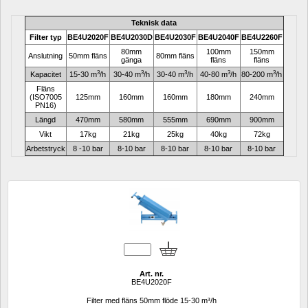
Teknisk data
Filter 
typ
BE4U2020F
BE4U2030D
BE4U2030F
BE4U2040F
BE4U2260F
80mm 
100mm 
150mm 
Anslutning
50mm fläns
80mm fläns
gänga
fläns
fläns
3
3
3
3
3
Kapacitet
15-30 m
/h
30-40 m
/h
30-40 m
/h
40-80 m
/h
80-200 m
/h
Fläns 
(ISO7005 
125mm
160mm
160mm
180mm
240mm
PN16)
Längd
470mm
580mm
555mm
690mm
900mm
Vikt
17kg
21kg
25kg
40kg
72kg
Arbetstryck
8 -10 bar
8-10 bar
8-10 bar
8-10 bar
8-10 bar
Art. nr.
BE4U2020F
Filter med fläns 50mm flöde 15-30 m³/h