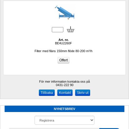
Art. nr.
BE4U2260F
Filter med fläns 150mm flöde 80-200 m³/h
För mer information kontakta oss på
0431-222 90 
Kontakt
Skriv ut
NYHETSBREV