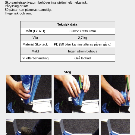
Sko sanitetsaktivatorn behöver inte ström helt mekanisk.
Påfyllning är lätt
50 påsar kan placeras samtidigt.
Hygenisk och rent
Teknisk data 
Mått (LxBxH)
620x230x380 mm
Vikt
2,7 kg
Material Sko täck
PE (50 bitar kan installeras på en gång)
Makt
Ingen ström behövs
Yt efterbehandling
Grå lackad
Steg