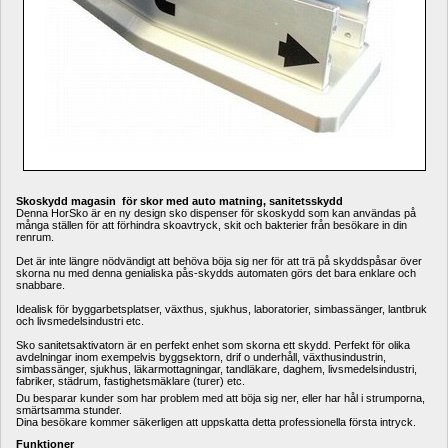
Skoskydd magasin för skor med auto matning, sanitetsskydd
Denna HorSko är en ny design sko dispenser för skoskydd som kan användas på 
många ställen för att förhindra skoavtryck, skit och bakterier från besökare in din 
renrum. 
Det är inte längre nödvändigt att behöva böja sig ner för att trä på skyddspåsar över 
skorna nu med denna genialiska pås-skydds automaten görs det bara enklare och 
snabbare.
Idealisk för byggarbetsplatser, växthus, sjukhus, laboratorier, simbassänger, lantbruk 
och livsmedelsindustri etc.
Sko sanitetsaktivatorn är en perfekt enhet som skorna ett skydd. Perfekt för olika 
avdelningar inom exempelvis byggsektorn, drif o underhåll, växthusindustrin, 
simbassänger, sjukhus, läkarmottagningar, tandläkare, daghem, livsmedelsindustri, 
fabriker, städrum, fastighetsmäklare (turer) etc.
Du besparar kunder som har problem med att böja sig ner, eller har hål i strumporna, 
smärtsamma stunder.
Dina besökare kommer säkerligen att uppskatta detta professionella första intryck.
Funktioner