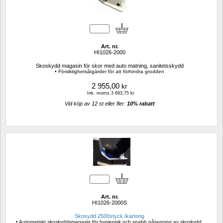
Art. nr.
HI1026-2000
Skoskydd magasin för skor med auto matning, sanitetsskydd
• Försiktighetsåtgärder för att förhindra grodden
2 955,00
kr
Ink. moms.3 693,75 kr
Vid köp av 12 st eller fler: 
10% rabatt 
Art. nr.
HI1026-2000S
Skosydd 2500styck /kartong
• Automatiskt skoskyddsmagasin för hygienisk och snabb påtagning av skoskydd. 