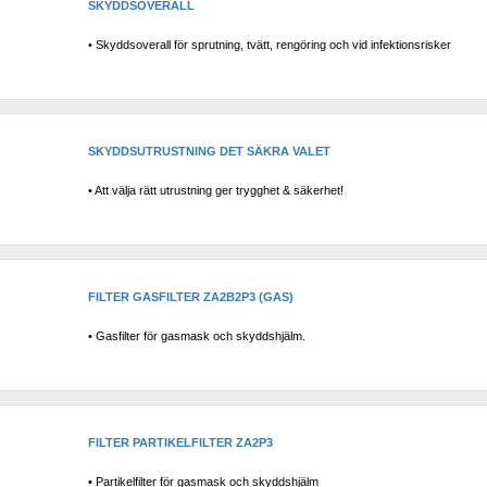
SKYDDSOVERALL
• Skyddsoverall för sprutning, tvätt, rengöring och vid infektionsrisker
SKYDDSUTRUSTNING DET SÄKRA VALET
• Att välja rätt utrustning ger trygghet & säkerhet!
FILTER GASFILTER ZA2B2P3 (GAS)
• Gasfilter för gasmask och skyddshjälm.
FILTER PARTIKELFILTER ZA2P3
• Partikelfilter för gasmask och skyddshjälm