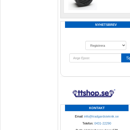
NYHETSBREV
S
KONTAKT
Email: 
info@tradgardsteknik.se
Telefon: 
0431-22290