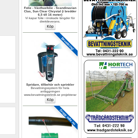
Folie - Växthusfolie - Scandinavian 
Clas, Sun Clear Chrystal (i bredder 
6,5 till 16 meter)
Vi kapar folie i önskade längder för 
direktleverans.
Bevattning!
Spridare, tillbehör och sprinkler
Bevattningssystem för hela 
anläggningen 
www.bevattningsteknik.se projekterar
Dropp odla nu