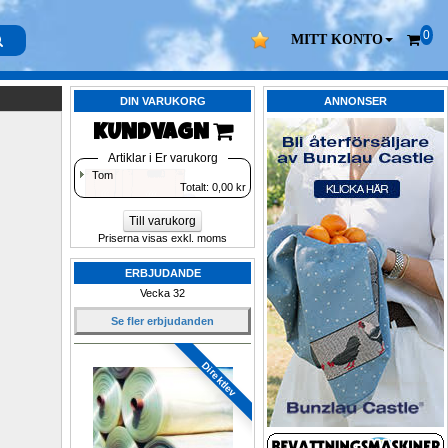
0
MITT KONTO
DIN VARUKORG
ANNONSER
KUNDVAGN 
Artiklar i Er varukorg
Tom
Totalt: 
0,00
kr
Till varukorg
Priserna visas exkl. moms
ERBJUDANDE
Vecka 32
Se fler erbjudanden
Direktlev