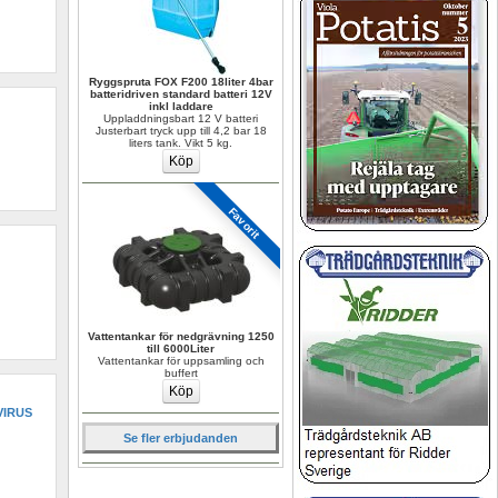
Ryggspruta FOX F200 18liter 4bar 
batteridriven standard batteri 12V 
inkl laddare
Uppladdningsbart 12 V batteri 
Justerbart tryck upp till 4,2 bar 18 
liters tank. Vikt 5 kg.
Favorit
Vattentankar för nedgrävning 1250 
till 6000Liter
Vattentankar för uppsamling och 
buffert
IRUS 
Se fler erbjudanden