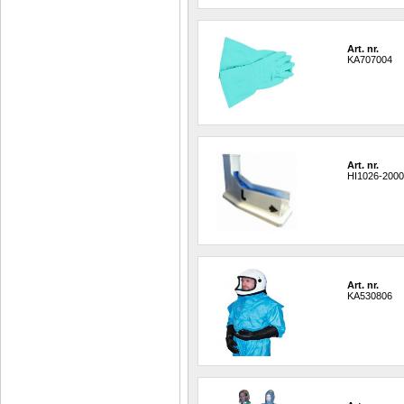
Art. nr.
KA707004
Art. nr.
HI1026-200
Art. nr.
KA530806