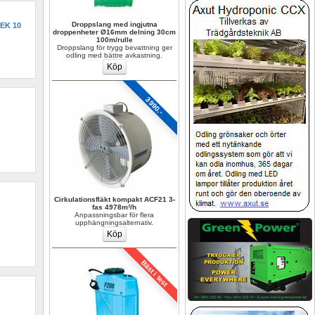
Droppslang med ingjutna 
EK 10
droppenheter Ø16mm delning 30cm 
100m/rulle
Droppslang för trygg bevattning ger 
odling med bättre avkastning.
3990.-
Cirkulationsfläkt kompakt ACF21 3-
fas 4978m³/h
Anpassningsbar för flera 
upphängningsalternativ.
Bäst i test