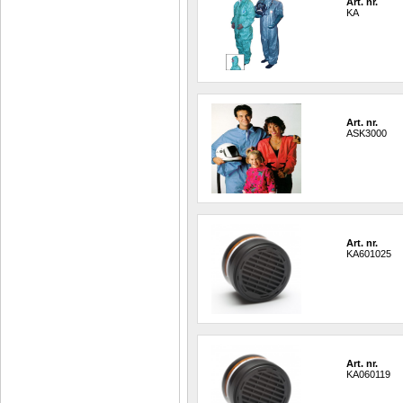
Art. nr.
KA
Art. nr.
ASK3000
Art. nr.
KA601025
Art. nr.
KA060119