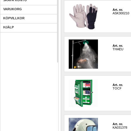
SKAPA KONTO
VARUKORG
Art. nr.
ASK300210
KÖPVILLKOR
HJÄLP
Art. nr.
THAEU
Art. nr.
TOCF
Art. nr.
KA031378