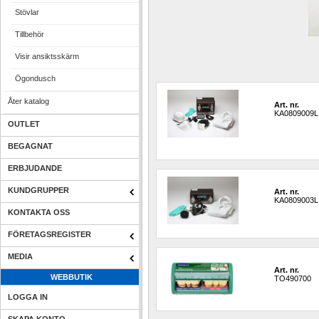
Stövlar
Tillbehör
Visir ansiktsskärm
Ögondusch
Åter katalog
Art. nr.
KA0809009L
OUTLET
BEGAGNAT
ERBJUDANDE
KUNDGRUPPER
Art. nr.
KA0809003L
KONTAKTA OSS
FÖRETAGSREGISTER
MEDIA
Art. nr.
WEBBUTIK
TO490700
LOGGA IN