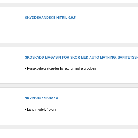
SKYDDSHANDSKE NITRIL 9/9,5
SKOSKYDD MAGASIN FÖR SKOR MED AUTO MATNING, SANITETSS
0
• Försiktighetsåtgärder för att förhindra grodden
SKYDDSHANDSKAR
• Lång modell, 45 cm