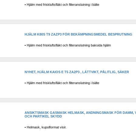
• Hjälm med friskluftsfläkt och filteranslutning i bälte
HJÄLM K80S T9 ZAZP3 FÖR BEKÄMPNINGSMEDEL BESPRUTNING
• Hjälm med friskluftsfläkt och filteranslutning baksida hjälm
NYHET, HJÄLM KAIOS E T5 ZA2P3 , LÄTTVIKT, PÅLITLIG, SÄKER
• Hjälm med friskluftsfläkt och filteranslutning i bälte
ANSIKTSMASK GASMASK HELMASK, ANDNINGSMASK FÖR DAMM, V
OCH PARTIKEL SKYDD
• Helmask, kupolformat visir.