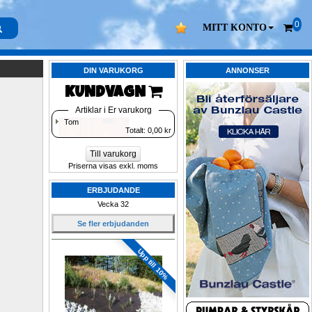
0
MITT KONTO
DIN VARUKORG
ANNONSER
KUNDVAGN 
Artiklar i Er varukorg
Tom
Totalt: 
0,00
kr
Till varukorg
Priserna visas exkl. moms
ERBJUDANDE
Vecka 32
Se fler erbjudanden
Upp till 10%