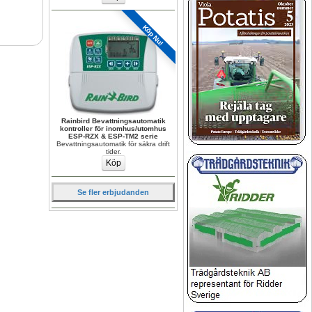
Köp Nu!
Rainbird Bevattningsautomatik 
kontroller för inomhus/utomhus 
ESP-RZX & ESP-TM2 serie
Bevattningsautomatik för säkra drift 
tider.
Se fler erbjudanden