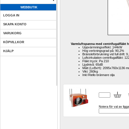
WEBBUTIK
LOGGA IN
SKAPA KONTO
VARUKORG
KÖPVILLKOR
Varmluftspanna med centrifugalfläkt h
Uppvärmningseffekt: 144kW
Hög verkningsgrad på: 90,2%
HJÄLP
Bränsleförbrukning vid full drift: 9,
Luftcirkulation centrifugalfläkt: 1
Fläkt tryck: Pa 210
Ljudnivå: 65dB
Mått (LxBxH): 2095x760x1136 
Vikt: 260kg
Inkl Riello brännare olja
Notera för val av ligg