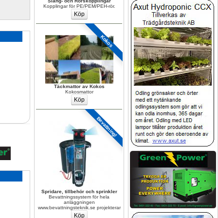
Slang- och Rörskopplingar
Kopplingar för PE/PEM/PEH-rör.
Kokos
Täckmattor av Kokos
Kokosmattor
Bevattning!
Spridare, tillbehör och sprinkler
Bevattningssystem för hela 
anläggningen 
www.bevattningsteknik.se projekterar