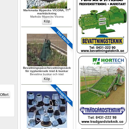
®
Markmatta Mypecks VICONA, TT
marktäckning
Markväv Mypecks Vicona
10st 98kr/st
Bevattningspåse/bevattningssäck 
för nyplanterade träd & buskar
Bevattna buskar och träd
Rörkopplingar 