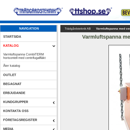
NAVIGATION
Trädgårdsteknik AB
Varmluftspanna med cent
Varmluftspanna med
STARTSIDA
KATALOG
Varmluftspanna CombiTERM 
horisontell med centrifugalfläkt
Åter katalog
OUTLET
BEGAGNAT
ERBJUDANDE
KUNDGRUPPER
KONTAKTA OSS
FÖRETAGSREGISTER
MEDIA