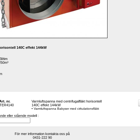
orisontell 140C effekt 144kW 
3l/tim
2250m³
mm
Art. nr.
Varmluftspanna med centrifugalfläkt horisontell 
TER4140
140C effekt 144kW 
• Varmluftspanna Babyser med cirkulationsfläkt
ande eller stående modell :
För mer information kontakta oss på
0431-222 90 