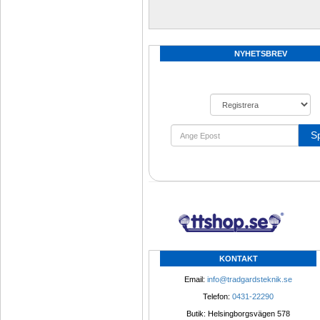
NYHETSBREV
S
KONTAKT
Email: 
info@tradgardsteknik.se
Telefon: 
0431-22290
Butik: Helsingborgsvägen 578