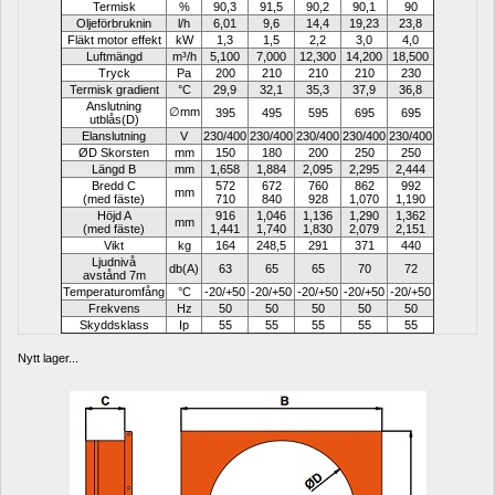
Termisk
%
90,3
91,5
90,2
90,1
90
Oljeförbruknin
l/h
6,01
9,6
14,4
19,23
23,8
Fläkt motor effekt
kW
1,3
1,5
2,2
3,0
4,0
Luftmängd
m³/h
5,100
7,000
12,300
14,200
18,500
Tryck
Pa
200
210
210
210
230
Termisk gradient
°C
29,9
32,1
35,3
37,9
36,8
Anslutning 
∅mm
395
495
595
695
695
utblås(D)
Elanslutning
V
230/400
230/400
230/400
230/400
230/400
ØD Skorsten
mm
150
180
200
250
250
Längd B
mm
1,658
1,884
2,095
2,295
2,444
Bredd C
572
672
760
862
992
mm
(med fäste)
710
840
928
1,070
1,190
Höjd A
916
1,046
1,136
1,290
1,362
mm
(med fäste)
1,441
1,740
1,830
2,079
2,151
Vikt
kg
164
248,5
291
371
440
Ljudnivå
db(A)
63
65
65
70
72
avstånd 7m
Temperaturomfång
°C
-20/+50
-20/+50
-20/+50
-20/+50
-20/+50
Frekvens
Hz
50
50
50
50
50
Skyddsklass
Ip
55
55
55
55
55
Nytt lager...