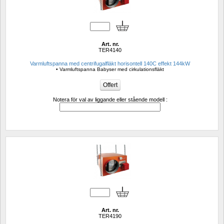
Art. nr.
TER4140
Varmluftspanna med centrifugalfläkt horisontell 140C effekt 144kW 
• Varmluftspanna Babyser med cirkulationsfläkt
Notera för val av liggande eller stående modell :
Art. nr.
TER4190