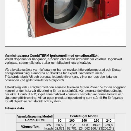
Varmluftspanna 
CombiTERM horisontell 
med centrifugalfläkt
Varmluftspanna för hängande, stående eller mobilt utförande för växthus, lagerlokal, 
verkstad, spannmålstork, stallar och billackeringsverkstäder. 
Våra kvalitetssäkra varmluftspannor har en mycket hög verkningsgrad och lägsta 
energiförbrukning. Pannorna är tillverkas för export i samarbete mellan 
Trädgårdsteknik AB och europas ledande tillverkare, vilket ger oss den ledande 
positionen vad gäller kvalitet och miljöprofil. 
Tillverkning leds i enlighet med den senaste tekniken Green Power. Vi för en noggrann 
kontroll under hela vår tillverkning för att upprätthålla vår exportandel vilket ständigt 
har ökat. CombiTERM; inget annat fabrikat kommer i närheten av denna kvalitet och 
låga energiförbrukning. Vi har egen projekteringavdelning som står till Ert förfogande 
för att tillgodose rätt storlek och system. 
Teknisk data
Centrifugal Modell
Varmluftspanna Modell 
CombiTERM
60
100
140
190
240
kW
60,5
96,2
144,8
193,5
239,8
Värmeeffekt
kcal/h
52,071
82,701
124,562
166,423
206,242