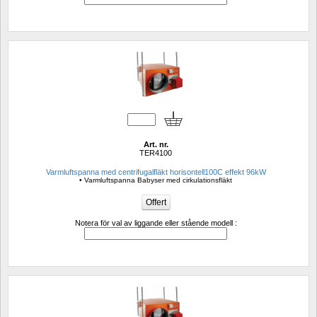
Art. nr.
TER4100
Varmluftspanna med centrifugalfläkt horisontell100C effekt 96kW
• Varmluftspanna Babyser med cirkulationsfläkt
Notera för val av liggande eller stående modell :