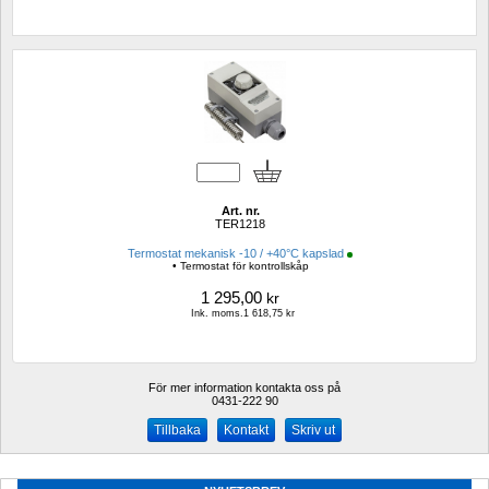
Art. nr.
TER1218
Termostat mekanisk -10 / +40°C kapslad
• Termostat för kontrollskåp
1 295,00
kr
Ink. moms.1 618,75 kr
För mer information kontakta oss på
0431-222 90 
Kontakt
Skriv ut