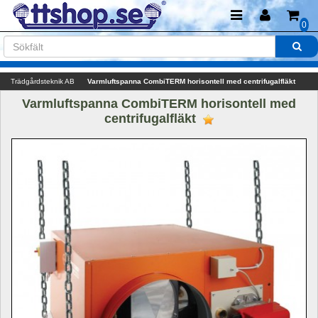
0
Trädgårdsteknik AB
Varmluftspanna CombiTERM horisontell med centrifugalfläkt
Varmluftspanna CombiTERM horisontell med 
centrifugalfläkt 