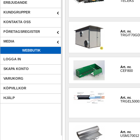
TECEKS
ERBJUDANDE
KUNDGRUPPER
KONTAKTA OSS
Art. nr.
FÖRETAGSREGISTER
TRGIT70G
MEDIA
WEBBUTIK
LOGGA IN
Art. nr.
SKAPA KONTO
CEF800
VARUKORG
KÖPVILLKOR
Art. nr.
HJÄLP
TRGEL5000
Art. nr.
USM170012