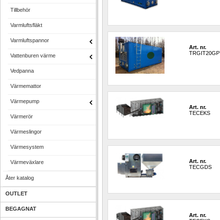
Tillbehör
Varmluftsfläkt
Varmluftspannor
Art. nr.
TRGIT20GP
Vattenburen värme
Vedpanna
Värmemattor
Värmepump
Art. nr.
TECEKS
Värmerör
Värmeslingor
Värmesystem
Art. nr.
Värmeväxlare
TECGDS
Åter katalog
OUTLET
BEGAGNAT
Art. nr.