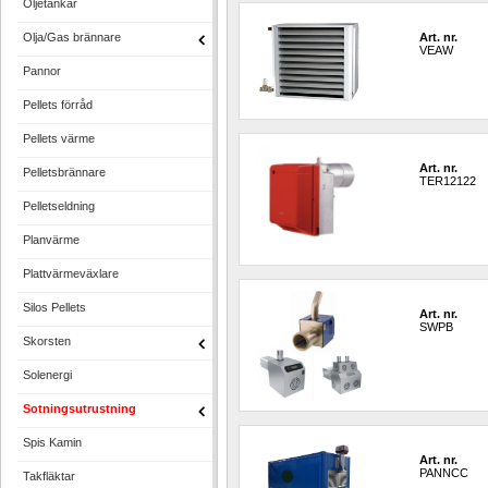
Oljetankar
Olja/Gas brännare
Art. nr.
VEAW
Pannor
Pellets förråd
Pellets värme
Art. nr.
Pelletsbrännare
TER12122
Pelletseldning
Planvärme
Plattvärmeväxlare
Silos Pellets
Art. nr.
SWPB
Skorsten
Solenergi
Sotningsutrustning
Spis Kamin
Art. nr.
PANNCC
Takfläktar