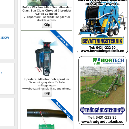
Folie - Växthusfolie - Scandinavian 
Clas, Sun Clear Chrystal (i bredder 
6,5 till 16 meter)
Vi kapar folie i önskade längder för 
direktleverans.
Bevattning!
15KW 
 
Spridare, tillbehör och sprinkler
Bevattningssystem för hela 
anläggningen 
www.bevattningsteknik.se projekterar
Dropp odla nu