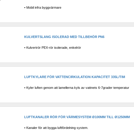
• Mobil infra byggvärmare
KULVERTSLANG ISOLERAD MED TILLBEHÖR PN6
• Kulvertrör PEX-rör isolerade, enkelrör
LUFTKYLARE FÖR VATTENCIRKULATION KAPACITET 335L/TIM
• Kyler luften genom att lamellerna kyls av vattnets 6-7grader temperatur
LUFTKANALER RÖR FÖR VÄRMESYSTEM Ø100MM TILL Ø1250MM
• Kanaler för att bygga luftfördelning system.