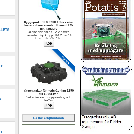
Ryggspruta FOX F200 18liter 4bar 
batteridriven standard batteri 12V 
inkl laddare
LETS 
Uppladdningsbart 12 V batteri 
Justerbart tryck upp till 4,2 bar 18 
liters tank. Vikt 5 kg.
Favorit
T.
Vattentankar för nedgrävning 1250 
till 6000Liter
Vattentankar för uppsamling och 
W
buffert
Se fler erbjudanden
T.