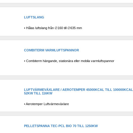
LUFTSLANG
• Hålas luftslang från ∅160 till ∅635 mm
COMBITERM VARMLUFTSPANNOR
• Combiterm hängande, stationära eller mobila varmluftspannor
LUFTVÄRMEVÄXLARE / AEROTEMPER 45000KCAL TILL 100000KCAL /
52KW TILL 116KW
• Aerotemper Luftvärmeväxlare
PELLETSPANNA TEC-PCL BIO 70 TILL 1250KW