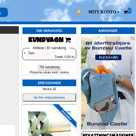
0
MITT KONTO
DIN VARUKORG
ANNONSER
KUNDVAGN 
Artiklar i Er varukorg
Tom
Totalt: 
0,00
kr
Till varukorg
Priserna visas exkl. moms
ERBJUDANDE
Vecka 32
Se fler erbjudanden
Direktlev