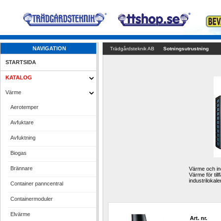
NAVIGATION
Trädgårdsteknik AB
Sotningsutrustning
STARTSIDA
KATALOG
Värme
Aerotemper
Avfuktare
Avfuktning
Biogas
Brännare
Värme och ino
Värme för til
industrilokale
Container panncentral
Containermoduler
Elvärme
Art. nr.