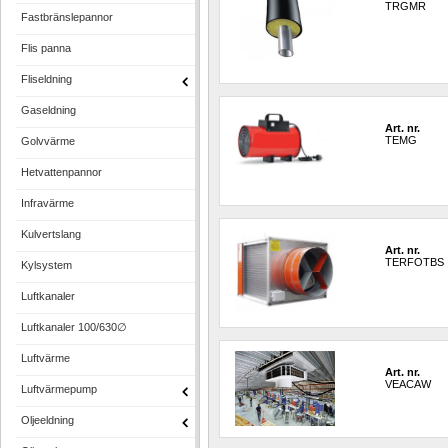
TRGMR
Fastbränslepannor
Flis panna
Fliseldning
Gaseldning
Art. nr.
TEMG
Golvvärme
Hetvattenpannor
Infravärme
Kulvertslang
Art. nr.
TERFOTBS
Kylsystem
Luftkanaler
Luftkanaler 100/630∅
Luftvärme
Art. nr.
VEACAW
Luftvärmepump
Oljeeldning