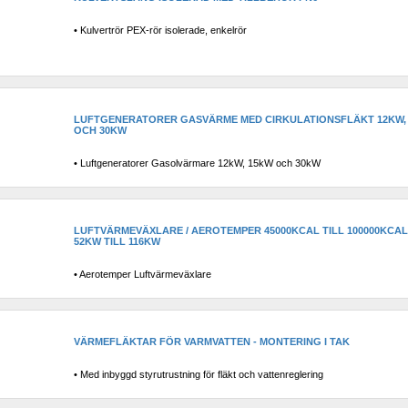
• Kulvertrör PEX-rör isolerade, enkelrör
LUFTGENERATORER GASVÄRME MED CIRKULATIONSFLÄKT 12KW, 
OCH 30KW
• Luftgeneratorer Gasolvärmare 12kW, 15kW och 30kW
LUFTVÄRMEVÄXLARE / AEROTEMPER 45000KCAL TILL 100000KCAL /
52KW TILL 116KW
• Aerotemper Luftvärmeväxlare
VÄRMEFLÄKTAR FÖR VARMVATTEN - MONTERING I TAK
• Med inbyggd styrutrustning för fläkt och vattenreglering