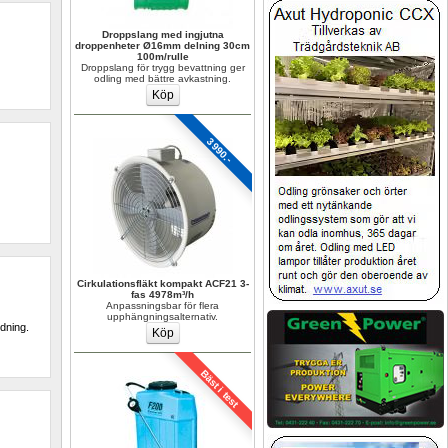
Droppslang med ingjutna 
droppenheter Ø16mm delning 30cm 
100m/rulle
Droppslang för trygg bevattning ger 
odling med bättre avkastning.
3990.-
Cirkulationsfläkt kompakt ACF21 3-
fas 4978m³/h
Anpassningsbar för flera 
upphängningsalternativ.
ndning.
Bäst i test