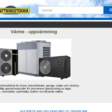
Värme - uppvärmning
mhusklimat för privat, industrilokaler, garage, stallar och växthus. 
lfällig uppvärmning eller för permanent uppvärmning av lager, 
r, verkstäder, sporthallar, butiker och liknande miljöer.
KULVERTSLANG ISOLERAD MED TILLBEHÖR PN6