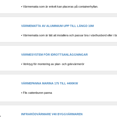
• Värmematta som är enkelt kan placeras på containerhyllan.
VÄRMEMATTA AV ALUMINIUM UPP TILL LÄNGD 10M
• Värmematta som är lätt att installera och passar bra i växthusbord eller i b
VÄRMESYSTEM FÖR IDROTTSANLÄGGNINGAR
• Verktyg för montering av plan- och golvvärmerör
VÄRMEPANNA MARINA 175 TILL 4400KW
• Flis vattenburen panna
INFRARÖDVÄRMARE V40 BYGGVÄRMAREN
0