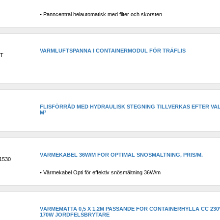
• Panncentral helautomatisk med filter och skorsten
VARMLUFTSPANNA I CONTAINERMODUL FÖR TRÄFLIS
DT
FLISFÖRRÅD MED HYDRAULISK STEGNING TILLVERKAS EFTER VAL
M³
VÄRMEKABEL 36W/M FÖR OPTIMAL SNÖSMÄLTNING, PRIS/M.
1530
• Värmekabel Opti för effektiv snösmältning 36W/m
VÄRMEMATTA 0,5 X 1,2M PASSANDE FÖR CONTAINERHYLLA CC 230V
170W JORDFELSBRYTARE